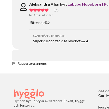
Aleksandra A
har hyrt
Labubu Hoppborg | Rut
5
/5
för 1 månad sedan
Jätte nöjd😁
SVAR FRÅN UTHYRAREN
Superkul och tack så mycket 🙏🔥
Rapportera annons
OM O
Om Hy
Hyr och hyr ut prylar av varandra. Enkelt, tryggt
och försäkrat.
Försäk