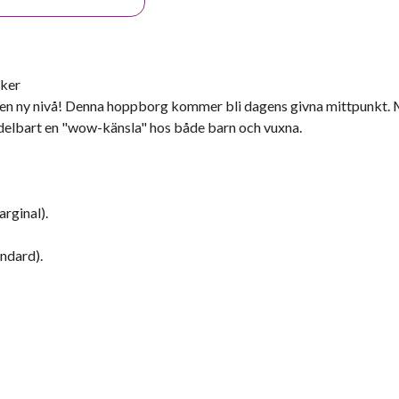
äker
ill en ny nivå! Denna hoppborg kommer bli dagens givna mittpunkt.
delbart en "wow-känsla" hos både barn och vuxna.
arginal).
ndard).