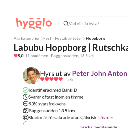
Alla kategorier
Fest
Festaktiviteter
Hoppborg
Labubu Hoppborg | Rutschka
5,0
· 11 omdömen · Baggensudden, 13.5 km
Hyrs ut av
Peter John Anton
5
/5
Identifierad med BankID
Svarar oftast inom en timme
93% svarsfrekvens
Baggensudden
13.5 km
Skador är försäkrade utan självrisk.
Läs mer
Skicka meddelande