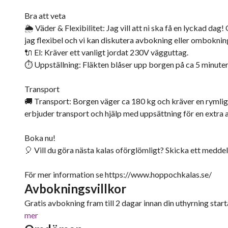
Bra att veta
🌦️ Väder & Flexibilitet: Jag vill att ni ska få en lyckad da
jag flexibel och vi kan diskutera avbokning eller omboknin
🔌 El: Kräver ett vanligt jordat 230V vägguttag.
⏱️ Uppställning: Fläkten blåser upp borgen på ca 5 minuter
Transport
🚚 Transport: Borgen väger ca 180 kg och kräver en rymlig b
erbjuder transport och hjälp med uppsättning för en extra a
Boka nu!
🎈 Vill du göra nästa kalas oförglömligt? Skicka ett medde
För mer information se https://www.hoppochkalas.se/
Avbokningsvillkor
Gratis avbokning fram till 2 dagar innan din uthyrning starta
mer