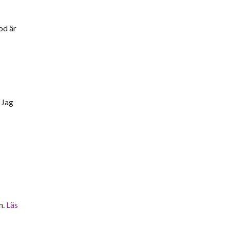
od är
 Jag
n.
Läs