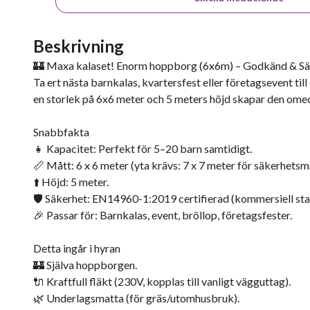
Beskrivning
🏰 Maxa kalaset! Enorm hoppborg (6x6m) – Godkänd & S
Ta ert nästa barnkalas, kvartersfest eller företagsevent t
en storlek på 6x6 meter och 5 meters höjd skapar den ome
Snabbfakta
👧 Kapacitet: Perfekt för 5–20 barn samtidigt.
📏 Mått: 6 x 6 meter (yta krävs: 7 x 7 meter för säkerhetsm
⬆️ Höjd: 5 meter.
🛡️ Säkerhet: EN14960-1:2019 certifierad (kommersiell sta
🎉 Passar för: Barnkalas, event, bröllop, företagsfester.
Detta ingår i hyran
🏰 Själva hoppborgen.
🔌 Kraftfull fläkt (230V, kopplas till vanligt vägguttag).
🌿 Underlagsmatta (för gräs/utomhusbruk).