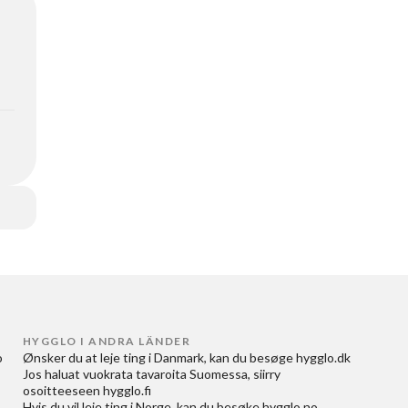
HYGGLO I ANDRA LÄNDER
 
Ønsker du at
leje ting i Danmark
, kan du besøge
hygglo.dk
Jos haluat
vuokrata tavaroita Suomessa
, siirry
osoitteeseen
hygglo.fi
Hvis du vil
leie ting i Norge
, kan du besøke
hygglo.no