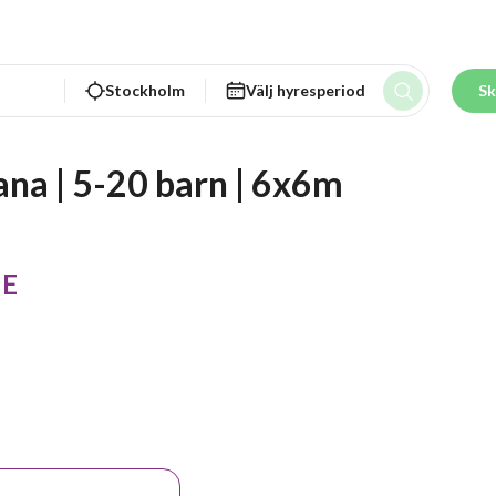
Stockholm
Välj hyresperiod
Sk
na | 5-20 barn | 6x6m 
 E