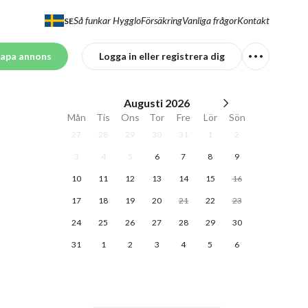
Så funkar Hygglo
Försäkring
Vanliga frågor
Kontakt
SE
apa annons
Logga in eller registrera dig
Augusti
2026
Mån
Tis
Ons
Tor
Fre
Lör
Sön
27
28
29
30
31
1
2
3
4
5
6
7
8
9
10
11
12
13
14
15
16
17
18
19
20
21
22
23
24
25
26
27
28
29
30
31
1
2
3
4
5
6