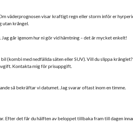
g! Om väderprognosen visar kraftigt regn eller storm inför er hyrperi
g utan krångel.
. Jag går igenom hur ni gör vid hämtning – det är mycket enkelt!
il (kombi med nedfällda säten eller SUV). Vill du slippa krånglet?
vgift. Kontakta mig för prisuppgift.
lande så bekräftar vi datumet. Jag svarar oftast inom en timme.
r. Efter det får du hälften av beloppet tillbaka fram till dagen inna