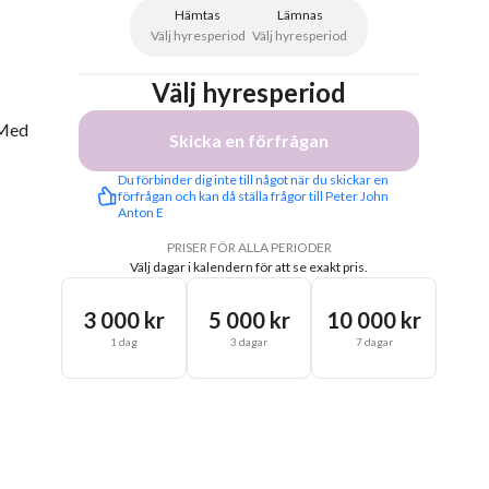
Hämtas
Lämnas
Välj hyresperiod
Välj hyresperiod
Välj hyresperiod
 Med
Skicka en förfrågan
Du förbinder dig inte till något när du skickar en 
förfrågan och kan då ställa frågor till Peter John 
Anton E
PRISER FÖR ALLA PERIODER
Välj dagar i kalendern för att se exakt pris.
3 000 kr
5 000 kr
10 000 kr
1 dag
3 dagar
7 dagar