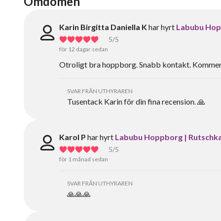
Omdömen
Karin Birgitta Daniella K
har hyrt
Labubu Hopp
5
/5
för 12 dagar sedan
Otroligt bra hoppborg. Snabb kontakt. Kommer 
SVAR FRÅN UTHYRAREN
Tusentack Karin för din fina recension. 🙏
Karol P
har hyrt
Labubu Hoppborg | Rutschkan
5
/5
för 1 månad sedan
SVAR FRÅN UTHYRAREN
🙏🙏🙏