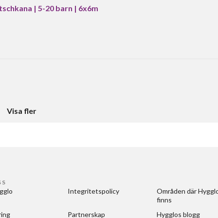
schkana | 5-20 barn | 6x6m
Visa fler
SS
gglo
Integritetspolicy
Områden där Hygglo
finns
ring
Partnerskap
Hygglos blogg