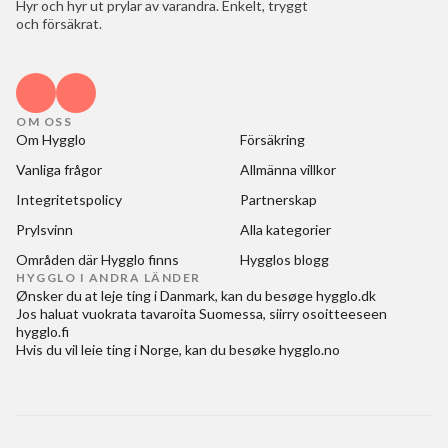
Hyr och hyr ut prylar av varandra. Enkelt, tryggt
och försäkrat.
OM OSS
Om Hygglo
Försäkring
Vanliga frågor
Allmänna villkor
Integritetspolicy
Partnerskap
Prylsvinn
Alla kategorier
Områden där Hygglo finns
Hygglos blogg
HYGGLO I ANDRA LÄNDER
Ønsker du at
leje ting i Danmark
, kan du besøge
hygglo.dk
Jos haluat
vuokrata tavaroita Suomessa
, siirry osoitteeseen
hygglo.fi
Hvis du vil
leie ting i Norge
, kan du besøke
hygglo.no