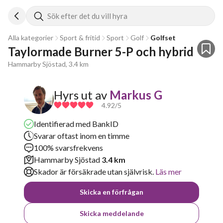
Sök efter det du vill hyra
Alla kategorier
Sport & fritid
Sport
Golf
Golfset
Taylormade Burner 5-P och hybrid 
Hammarby Sjöstad, 3.4 km
Hyrs ut av
Markus G
4.92
/5
Identifierad med BankID
Svarar oftast inom en timme
100% svarsfrekvens
Hammarby Sjöstad
3.4 km
Skador är försäkrade utan självrisk.
Läs mer
Skicka en förfrågan
Skicka meddelande