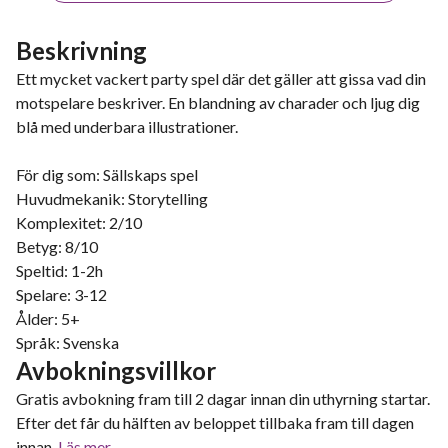
Beskrivning
Ett mycket vackert party spel där det gäller att gissa vad din
motspelare beskriver. En blandning av charader och ljug dig
blå med underbara illustrationer.
För dig som: Sällskaps spel
Huvudmekanik: Storytelling
Komplexitet: 2/10
Betyg: 8/10
Speltid: 1-2h
Spelare: 3-12
Ålder: 5+
Språk: Svenska
Avbokningsvillkor
Gratis avbokning fram till 2 dagar innan din uthyrning startar.
Efter det får du hälften av beloppet tillbaka fram till dagen
innan.
Läs mer