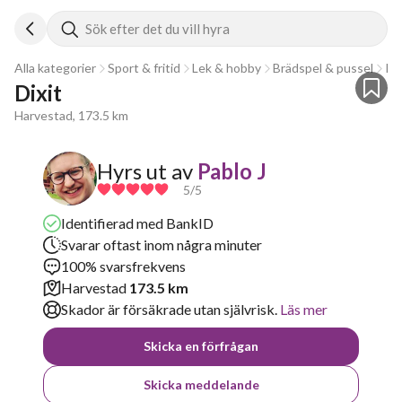
Sök efter det du vill hyra
Alla kategorier
Sport & fritid
Lek & hobby
Brädspel & pussel
Ko
Dixit
Harvestad, 173.5 km
Hyrs ut av
Pablo J
5
/5
Identifierad med BankID
Svarar oftast inom några minuter
100% svarsfrekvens
Harvestad
173.5 km
Skador är försäkrade utan självrisk.
Läs mer
Skicka en förfrågan
Skicka meddelande