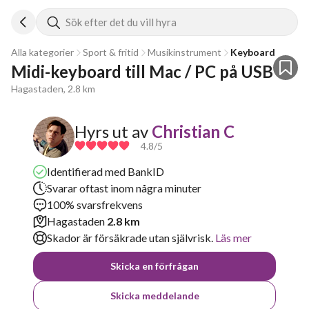
Sök efter det du vill hyra
Alla kategorier
Sport & fritid
Musikinstrument
Keyboard
Midi-keyboard till Mac / PC på USB
Hagastaden, 2.8 km
Hyrs ut av
Christian C
4.8
/5
Identifierad med BankID
Svarar oftast inom några minuter
100% svarsfrekvens
Hagastaden
2.8 km
Skador är försäkrade utan självrisk.
Läs mer
Skicka en förfrågan
Skicka meddelande