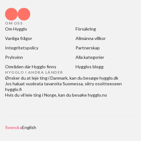
OM OSS
Om Hygglo
Försäkring
Vanliga frågor
Allmänna villkor
Integritetspolicy
Partnerskap
Prylsvinn
Alla kategorier
Områden där Hygglo finns
Hygglos blogg
HYGGLO I ANDRA LÄNDER
Ønsker du at
leje ting i Danmark
, kan du besøge
hygglo.dk
Jos haluat
vuokrata tavaroita Suomessa
, siirry osoitteeseen
hygglo.fi
Hvis du vil
leie ting i Norge
, kan du besøke
hygglo.no
Svenska
English