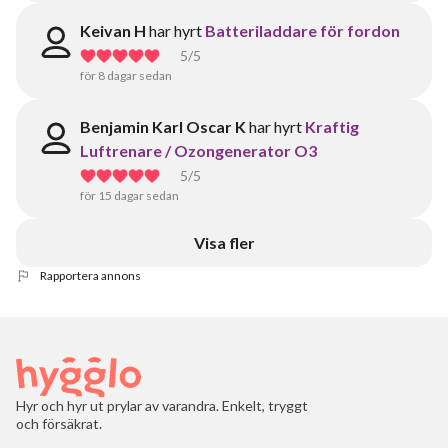
Keivan H
har hyrt
Batteriladdare för fordon
5
/5
för 8 dagar sedan
Benjamin Karl Oscar K
har hyrt
Kraftig
Luftrenare / Ozongenerator O3
5
/5
för 15 dagar sedan
Visa fler
Rapportera annons
Hyr och hyr ut prylar av varandra. Enkelt, tryggt
och försäkrat.