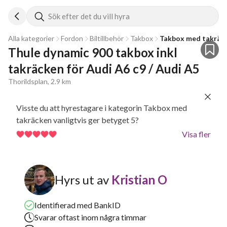
Sök efter det du vill hyra
Alla kategorier
Fordon
Biltillbehör
Takbox
Takbox med takräc
Thule dynamic 900 takbox inkl 
takräcken för Audi A6 c9 / Audi A5
Thorildsplan, 2.9 km
Visste du att hyrestagare i kategorin Takbox med
takräcken vanligtvis ger betyget 5?
Visa fler
Hyrs ut av
Kristian O
Identifierad med BankID
Svarar oftast inom några timmar