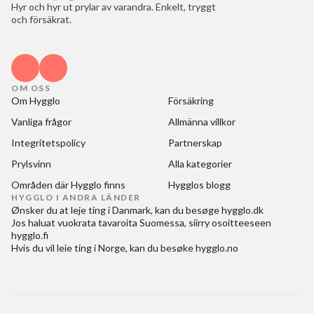
Hyr och hyr ut prylar av varandra. Enkelt, tryggt
och försäkrat.
OM OSS
Om Hygglo
Försäkring
Vanliga frågor
Allmänna villkor
Integritetspolicy
Partnerskap
Prylsvinn
Alla kategorier
Områden där Hygglo finns
Hygglos blogg
HYGGLO I ANDRA LÄNDER
Ønsker du at
leje ting i Danmark
, kan du besøge
hygglo.dk
Jos haluat
vuokrata tavaroita Suomessa
, siirry osoitteeseen
hygglo.fi
Hvis du vil
leie ting i Norge
, kan du besøke
hygglo.no