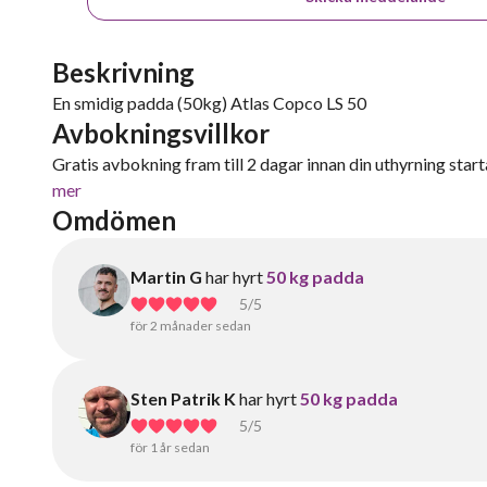
Beskrivning
En smidig padda (50kg) Atlas Copco LS 50
Avbokningsvillkor
Gratis avbokning fram till 2 dagar innan din uthyrning starta
mer
Omdömen
Martin G
har hyrt
50 kg padda
5
/5
för 2 månader sedan
Sten Patrik K
har hyrt
50 kg padda
5
/5
för 1 år sedan