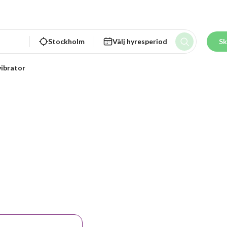
Stockholm
Välj hyresperiod
Sk
ibrator