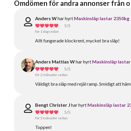
Omdömen för andra annonser från o 
Anders W
har hyrt
Maskinsläp lastar 2350kg
5
/5
för 1 dag sedan
Allt fungerade klockrent, mycket bra släp!
Anders Mattias W
har hyrt
Maskinsläp lasta
5
/5
för 2 månader sedan
Väldigt bra släp med rejäl ramp. Smidigt att häm
Bengt Christer J
har hyrt
Maskinsläp lastar 
5
/5
för 3 månader sedan
Toppen!