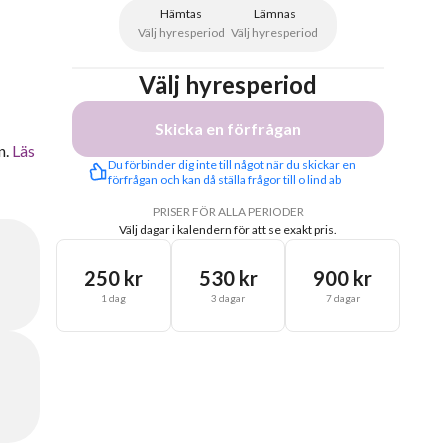
Hämtas
Lämnas
Välj hyresperiod
Välj hyresperiod
Välj hyresperiod
Skicka en förfrågan
n.
Läs
Du förbinder dig inte till något när du skickar en 
förfrågan och kan då ställa frågor till o lind ab
PRISER FÖR ALLA PERIODER
Välj dagar i kalendern för att se exakt pris.
250 kr
530 kr
900 kr
1 dag
3 dagar
7 dagar