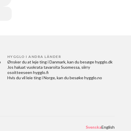
HYGGLO I ANDRA LÄNDER
 
Ønsker du at
leje ting i Danmark
, kan du besøge
hygglo.dk
Jos haluat
vuokrata tavaroita Suomessa
, siirry
osoitteeseen
hygglo.fi
Hvis du vil
leie ting i Norge
, kan du besøke
hygglo.no
Svenska
English