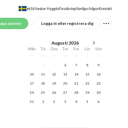
Så funkar Hygglo
Försäkring
Vanliga frågor
Kontakt
SE
apa annons
Logga in eller registrera dig
Augusti
2026
Mån
Tis
Ons
Tor
Fre
Lör
Sön
27
28
29
30
31
1
2
3
4
5
6
7
8
9
10
11
12
13
14
15
16
17
18
19
20
21
22
23
24
25
26
27
28
29
30
31
1
2
3
4
5
6