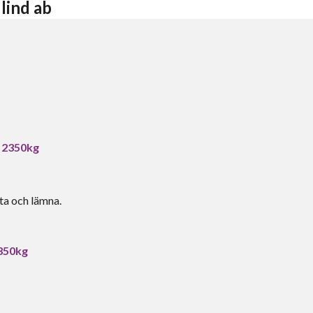
lind ab
r 2350kg
ta och lämna.
2350kg