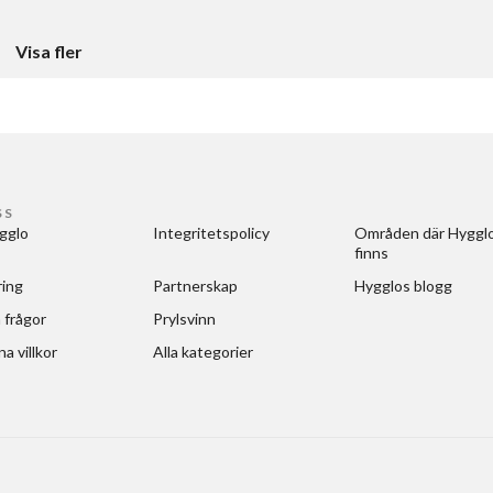
Visa fler
SS
gglo
Integritetspolicy
Områden där Hygglo
finns
ring
Partnerskap
Hygglos blogg
 frågor
Prylsvinn
a villkor
Alla kategorier