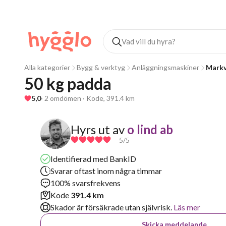
Alla kategorier
Bygg & verktyg
Anläggningsmaskiner
Markv
50 kg padda
5,0
· 2 omdömen · Kode, 391.4 km
Hyrs ut av
o lind ab
5
/5
Identifierad med BankID
Svarar oftast inom några timmar
100% svarsfrekvens
Kode
391.4 km
Skador är försäkrade utan självrisk.
Läs mer
Skicka meddelande