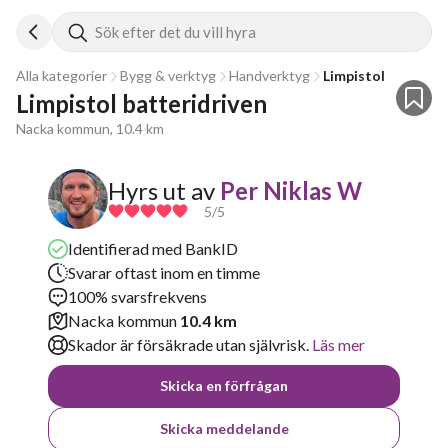
Sök efter det du vill hyra
Alla kategorier
Bygg & verktyg
Handverktyg
Limpistol
Limpistol batteridriven
Nacka kommun, 10.4 km
Hyrs ut av
Per Niklas W
5
/5
Identifierad med BankID
Svarar oftast inom en timme
100% svarsfrekvens
Nacka kommun
10.4 km
Skador är försäkrade utan självrisk.
Läs mer
Skicka en förfrågan
Skicka meddelande