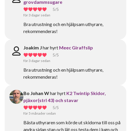
grovdammsugare
5
/5
för 3 dagar sedan
Bra utrustning och en hjälpsam uthyrare,
rekommenderas!
Joakim J
har hyrt
Meec Giraffslip
5
/5
för 3 dagar sedan
Bra utrustning och en hjälpsam uthyrare,
rekommenderas!
Bo Johan W
har hyrt
K2 Twintip Skidor,
pjäxor(strl 43) och stavar
5
/5
för 5 månader sedan
Bästa uthyraren som körde ut skidorna till oss på
andra sidan stan och lät oss testa dem i lugn och