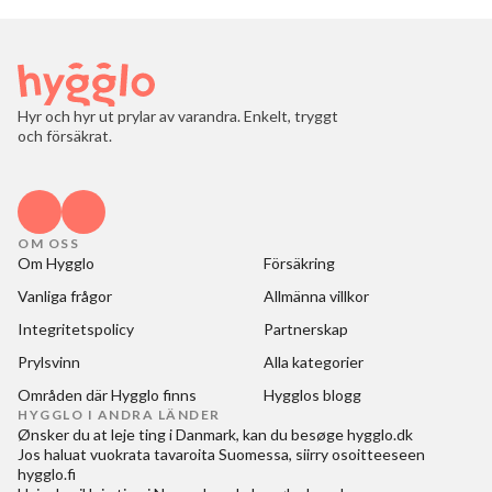
Hyr och hyr ut prylar av varandra. Enkelt, tryggt
och försäkrat.
OM OSS
Om Hygglo
Försäkring
Vanliga frågor
Allmänna villkor
Integritetspolicy
Partnerskap
Prylsvinn
Alla kategorier
Områden där Hygglo finns
Hygglos blogg
HYGGLO I ANDRA LÄNDER
Ønsker du at
leje ting i Danmark
, kan du besøge
hygglo.dk
Jos haluat
vuokrata tavaroita Suomessa
, siirry osoitteeseen
hygglo.fi