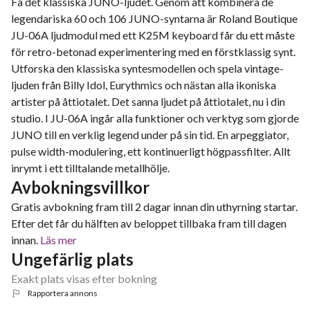
Få det klassiska JUNO-ljudet. Genom att kombinera de
legendariska 60 och 106 JUNO-syntarna är Roland Boutique
JU-06A ljudmodul med ett K25M keyboard får du ett måste
för retro-betonad experimentering med en förstklassig synt.
Utforska den klassiska syntesmodellen och spela vintage-
ljuden från Billy Idol, Eurythmics och nästan alla ikoniska
artister på åttiotalet. Det sanna ljudet på åttiotalet, nu i din
studio. I JU-06A ingår alla funktioner och verktyg som gjorde
JUNO till en verklig legend under på sin tid. En arpeggiator,
pulse width-modulering, ett kontinuerligt högpassfilter. Allt
inrymt i ett tilltalande metallhölje.
Avbokningsvillkor
Gratis avbokning fram till 2 dagar innan din uthyrning startar.
Efter det får du hälften av beloppet tillbaka fram till dagen
innan.
Läs mer
Ungefärlig plats
Exakt plats visas efter bokning
Rapportera annons