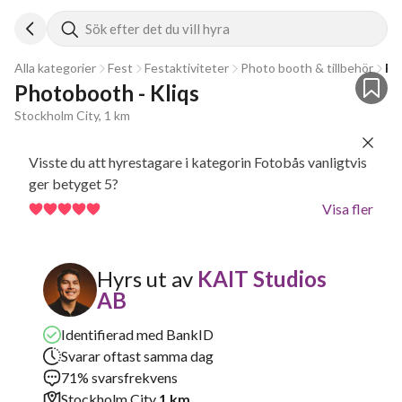
Sök efter det du vill hyra
Alla kategorier
Fest
Festaktiviteter
Photo booth & tillbehör
Fo
Photobooth - Kliqs
Stockholm City, 1 km
Visste du att hyrestagare i kategorin Fotobås vanligtvis
ger betyget 5?
Visa fler
Hyrs ut av
KAIT Studios
AB
Identifierad med BankID
Svarar oftast samma dag
71% svarsfrekvens
Stockholm City
1 km