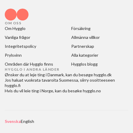
OM OSS
Om Hygglo
Försäkring
Vanliga frågor
Allmänna villkor
Integritetspolicy
Partnerskap
Prylsvinn
Alla kategorier
Områden där Hygglo finns
Hygglos blogg
HYGGLO I ANDRA LÄNDER
Ønsker du at
leje ting i Danmark
, kan du besøge
hygglo.dk
Jos haluat
vuokrata tavaroita Suomessa
, siirry osoitteeseen
hygglo.fi
Hvis du vil
leie ting i Norge
, kan du besøke
hygglo.no
Svenska
English