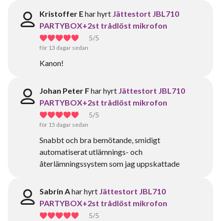
Kristoffer E
har hyrt
Jättestort JBL710
PARTYBOX+2st trådlöst mikrofon
5
/5
för 13 dagar sedan
Kanon!
Johan Peter F
har hyrt
Jättestort JBL710
PARTYBOX+2st trådlöst mikrofon
5
/5
för 15 dagar sedan
Snabbt och bra bemötande, smidigt
automatiserat utlämnings- och
återlämningssystem som jag uppskattade
Sabrin A
har hyrt
Jättestort JBL710
PARTYBOX+2st trådlöst mikrofon
5
/5