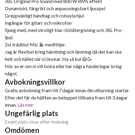
JBL Original Pro Sound med 800 W RMS effekt​
Dynamiskt, färgrikt och anpassningsbart ljusspel
Greppvänligt handtag och robusta hjul
Ingångar för gitarr och mikrofon
Sjung med, med otroligt klar röståtergivning och JBL Pro-
ljud.
2st trådlöst Mic 🎤 medföljer.
Jag är flexibel kring hämtning och lämning då det kan ske
helt och hållet när ni önskar. Ha så kul 😃🥳
Hör av er om ni vill boka eller har några funderingar kring
något.
Avbokningsvillkor
Gratis avbokning fram till 7 dagar innan din uthyrning startar.
Efter det får du hälften av beloppet tillbaka fram till 3 dagar
innan.
Läs mer
Ungefärlig plats
Exakt plats visas efter bokning
Omdömen