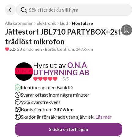
Sök efter det du vill hyra
Alla kategorier
Elektronik
Ljud
Högtalare
Jättestort JBL710 PARTYBOX+2st 
trådlöst mikrofon 
5,0
· 28 omdömen · Borås Centrum, 347.6 km
Hyrs ut av
O.N.A
UTHYRNING AB
5
/5
Identifierad med BankID
Svarar oftast inom några minuter
93% svarsfrekvens
Borås Centrum
347.6 km
Skador är försäkrade utan självrisk.
Läs mer
Skicka en förfrågan