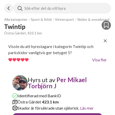
Sök efter det du vill hyra
Alla kategorier
Sport & fritid
Vintersport
Skidor & snowboard
A
Twintip
Östra Gärdet, 423.1 km
Visste du att hyrestagare i kategorin Twintip och
parkskidor vanligtvis ger betyget 5?
Visa fler
Hyrs ut av
Per Mikael
Torbjörn J
Identifierad med BankID
Östra Gärdet
423.1 km
Skador är försäkrade utan självrisk.
Läs mer