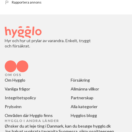
Rapportera annons
Hyr och hyr ut prylar av varandra. Enkelt, tryggt
och försäkrat.
OM OSS
Om Hygglo
Försäkring
Vanliga frågor
Allmänna villkor
Integritetspolicy
Partnerskap
Prylsvinn
Alla kategorier
Områden där Hygglo finns
Hygglos blogg
HYGGLO I ANDRA LÄNDER
Ønsker du at
leje ting i Danmark
, kan du besøge
hygglo.dk
Jos haluat
vuokrata tavaroita Suomessa
, siirry osoitteeseen