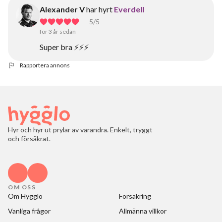
Alexander V
har hyrt
Everdell
5
/5
för 3 år sedan
Super bra ⚡⚡⚡
Rapportera annons
Hyr och hyr ut prylar av varandra. Enkelt, tryggt
och försäkrat.
OM OSS
Om Hygglo
Försäkring
Vanliga frågor
Allmänna villkor