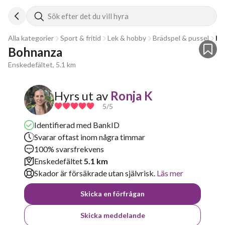
Sök efter det du vill hyra
Alla kategorier
Sport & fritid
Lek & hobby
Brädspel & pussel
Ko
Bohnanza
Enskedefältet, 5.1 km
Hyrs ut av
Ronja K
5
/5
Identifierad med BankID
Svarar oftast inom några timmar
100% svarsfrekvens
Enskedefältet
5.1 km
Skador är försäkrade utan självrisk.
Läs mer
Skicka en förfrågan
Skicka meddelande