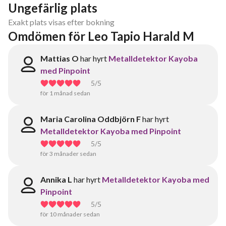
Ungefärlig plats
Exakt plats visas efter bokning
Omdömen för Leo Tapio Harald M
Mattias O
har hyrt
Metalldetektor Kayoba
med Pinpoint
5
/5
för 1 månad sedan
Maria Carolina Oddbjörn F
har hyrt
Metalldetektor Kayoba med Pinpoint
5
/5
för 3 månader sedan
Annika L
har hyrt
Metalldetektor Kayoba med
Pinpoint
5
/5
för 10 månader sedan