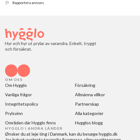
Rapportera annons
Hyr och hyr ut prylar av varandra. Enkelt, tryggt
och försäkrat.
OM OSS
Om Hygglo
Försäkring
Vanliga frågor
Allmänna villkor
Integritetspolicy
Partnerskap
Prylsvinn
Alla kategorier
Områden där Hygglo finns
Hygglos blogg
HYGGLO I ANDRA LÄNDER
Ønsker du at
leje ting i Danmark
, kan du besøge
hygglo.dk
Jos haluat
vuokrata tavaroita Suomessa
, siirry osoitteeseen