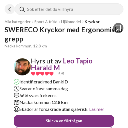
Sök efter det du vill hyra
Alla kategorier
Sport & fritid
Hjälpmedel
Kryckor
SWERECO Kryckor med Ergonomiska 
grepp
Nacka kommun, 12.8 km
Hyrs ut av
Leo Tapio
Harald M
5
/5
Identifierad med BankID
Svarar oftast samma dag
66% svarsfrekvens
Nacka kommun
12.8 km
Skador är försäkrade utan självrisk.
Läs mer
Skicka en förfrågan