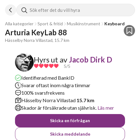
Sök efter det du vill hyra
Alla kategorier
Sport & fritid
Musikinstrument
Keyboard
Arturia KeyLab 88
Hässelby Norra Villastad, 15.7 km
Hyrs ut av
Jacob Dirk D
5
/5
Identifierad med BankID
Svarar oftast inom några timmar
100% svarsfrekvens
Hässelby Norra Villastad
15.7 km
Skador är försäkrade utan självrisk.
Läs mer
Skicka en förfrågan
Skicka meddelande