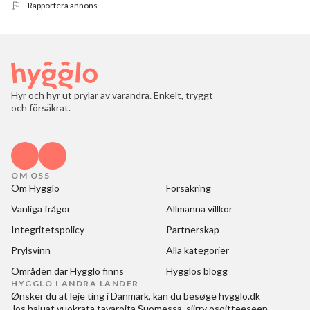
Rapportera annons
Hyr och hyr ut prylar av varandra. Enkelt, tryggt
och försäkrat.
OM OSS
Om Hygglo
Försäkring
Vanliga frågor
Allmänna villkor
Integritetspolicy
Partnerskap
Prylsvinn
Alla kategorier
Områden där Hygglo finns
Hygglos blogg
HYGGLO I ANDRA LÄNDER
Ønsker du at
leje ting i Danmark
, kan du besøge
hygglo.dk
Jos haluat
vuokrata tavaroita Suomessa
, siirry osoitteeseen