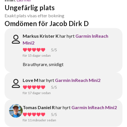
Ungefärlig plats
Exakt plats visas efter bokning
Omdömen för Jacob Dirk D
Markus Krister K
har hyrt
Garmin InReach
Mini2
5
/5
för 15 dagar sedan
Bra uthyrare, smidigt
Love M
har hyrt
Garmin InReach Mini2
5
/5
för 17 dagar sedan
Tomas Daniel R
har hyrt
Garmin InReach Mini2
5
/5
för 11 månader sedan