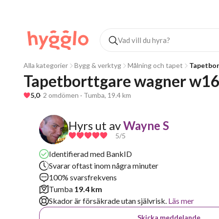
Alla kategorier
Bygg & verktyg
Målning och tapet
Tapetbor
Tapetborttgare wagner w1
5,0
· 2 omdömen · Tumba, 19.4 km
Hyrs ut av
Wayne S
5
/5
Identifierad med BankID
Svarar oftast inom några minuter
100% svarsfrekvens
Tumba
19.4 km
Skador är försäkrade utan självrisk.
Läs mer
Skicka meddelande