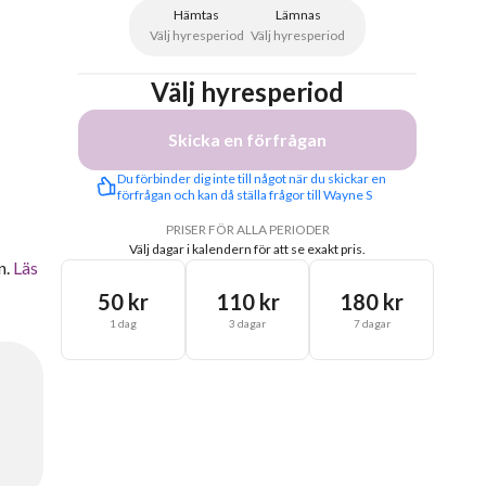
Hämtas
Lämnas
Välj hyresperiod
Välj hyresperiod
Välj hyresperiod
Skicka en förfrågan
Du förbinder dig inte till något när du skickar en 
förfrågan och kan då ställa frågor till Wayne S
PRISER FÖR ALLA PERIODER
Välj dagar i kalendern för att se exakt pris.
n.
Läs
50 kr
110 kr
180 kr
1 dag
3 dagar
7 dagar