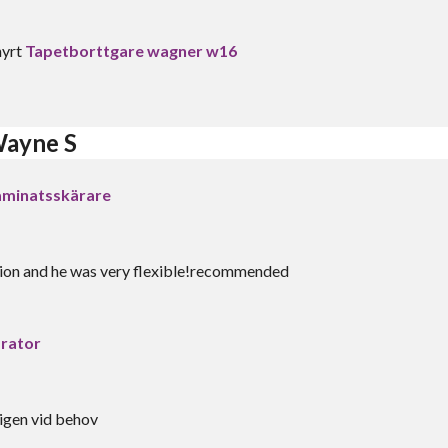
hyrt
Tapetborttgare wagner w16
Wayne S
laminatsskärare
ion and he was very flexible!recommended
rator
 igen vid behov