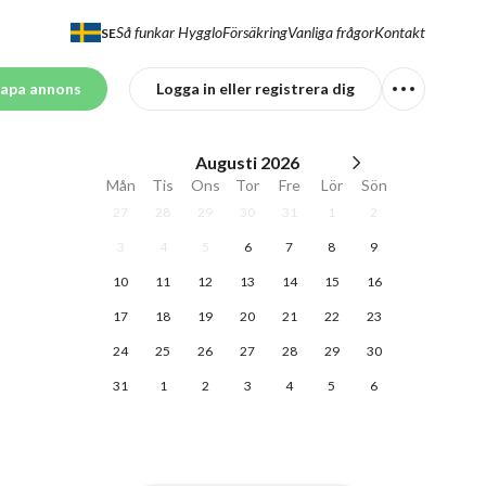
Så funkar Hygglo
Försäkring
Vanliga frågor
Kontakt
SE
apa annons
Logga in eller registrera dig
Augusti
2026
Mån
Tis
Ons
Tor
Fre
Lör
Sön
27
28
29
30
31
1
2
3
4
5
6
7
8
9
10
11
12
13
14
15
16
17
18
19
20
21
22
23
24
25
26
27
28
29
30
31
1
2
3
4
5
6