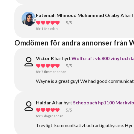
Fatemah Mhmoud Muhammad Oraby A
har 
5
/5
för 1 år sedan
Omdömen för andra annonser från 
Victor R
har hyrt
Wolfcraft vlc800 vinyl och 
5
/5
för 7 timmar sedan
Wayne is a great guy! We had good communicat
Haidar A
har hyrt
Scheppach hp1100 Markvib
5
/5
för 2 dagar sedan
Trevligt, kommunikativt och artig uthyrare. Hyr