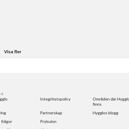
Visa fler
SS
gglo
Integritetspolicy
Områden där Hygglo
finns
ring
Partnerskap
Hygglos blogg
 frågor
Prylsvinn