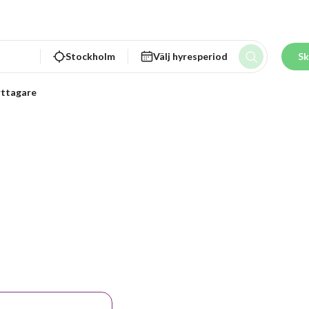
Stockholm
Välj hyresperiod
Sk
ttagare
6