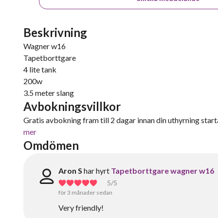
Beskrivning
Wagner w16
Tapetborttgare
4 lite tank
200w
3.5 meter slang
Avbokningsvillkor
Gratis avbokning fram till 2 dagar innan din uthyrning starta
mer
Omdömen
Aron S
har hyrt
Tapetborttgare wagner w16
5
/5
för 3 månader sedan
Very friendly!