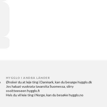
HYGGLO I ANDRA LÄNDER
 
Ønsker du at
leje ting i Danmark
, kan du besøge
hygglo.dk
Jos haluat
vuokrata tavaroita Suomessa
, siirry
osoitteeseen
hygglo.fi
Hvis du vil
leie ting i Norge
, kan du besøke
hygglo.no