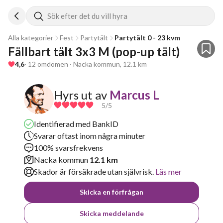
Sök efter det du vill hyra
Alla kategorier
Fest
Partytält
Partytält 0 - 23 kvm
Fällbart tält 3x3 M (pop-up tält) 
4,6
· 12 omdömen · Nacka kommun, 12.1 km
Hyrs ut av
Marcus L
5
/5
Identifierad med BankID
Svarar oftast inom några minuter
100% svarsfrekvens
Nacka kommun
12.1 km
Skador är försäkrade utan självrisk.
Läs mer
Skicka en förfrågan
Skicka meddelande