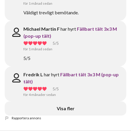
för 1 månad sedan
Väldigt trevligt bemötande.
Michael Martin F
har hyrt
Fällbart tält 3x3 M
(pop-up tält)
5
/5
för 1 månad sedan
5/5
Fredrik L
har hyrt
Fällbart tält 3x3 M (pop-up
tält)
5
/5
för 4 månader sedan
Visa fler
Rapportera annons