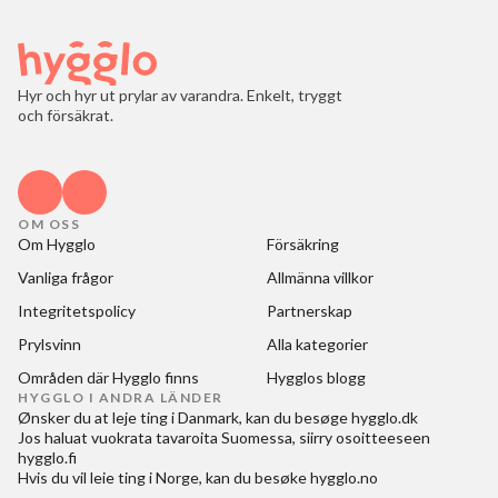
Hyr och hyr ut prylar av varandra. Enkelt, tryggt
och försäkrat.
OM OSS
Om Hygglo
Försäkring
Vanliga frågor
Allmänna villkor
Integritetspolicy
Partnerskap
Prylsvinn
Alla kategorier
Områden där Hygglo finns
Hygglos blogg
HYGGLO I ANDRA LÄNDER
Ønsker du at
leje ting i Danmark
, kan du besøge
hygglo.dk
Jos haluat
vuokrata tavaroita Suomessa
, siirry osoitteeseen
hygglo.fi
Hvis du vil
leie ting i Norge
, kan du besøke
hygglo.no