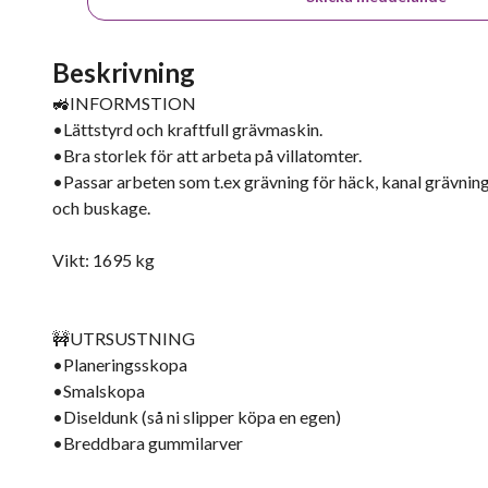
Beskrivning
🚜INFORMSTION
•Lättstyrd och kraftfull grävmaskin.
•Bra storlek för att arbeta på villatomter.
•Passar arbeten som t.ex grävning för häck, kanal grävning,
och buskage.
Vikt: 1695 kg
🚧UTRSUSTNING
•Planeringsskopa
•Smalskopa
•Diseldunk (så ni slipper köpa en egen)
•Breddbara gummilarver