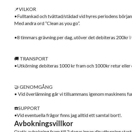
📌VILKOR
•Fulltankad och tvättad/städad vid hyres periodens början o
Med andra ord ”Clean as you go”.
•8 timmars grävning per dag, utöver det debiteras 200kr i
🚚 TRANSPORT
•Utkörning debiteras 1000 kr fram och 1000kr retur eller
🤝 GENOMGÅNG
• Vid överlämning går vi tillsammans igenom maskinens funk
☎️SUPPORT
•Vid eventuella frågor finns jag alltid ett samtal bort!.
Avbokningsvillkor
Gratis avbokning fram till 2 dagar innan din uthyrning starta