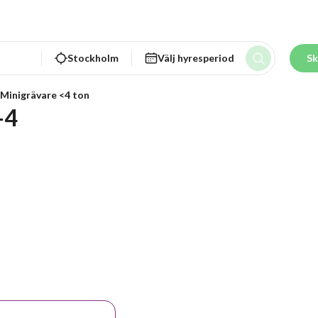
Stockholm
Välj hyresperiod
Sk
Minigrävare <4 ton
-4