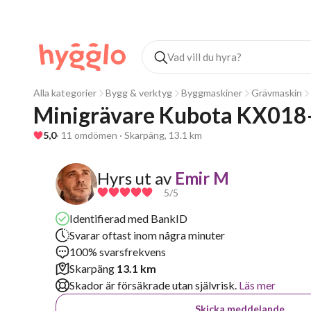
Alla kategorier
Bygg & verktyg
Byggmaskiner
Grävmaskin
Minigrävare Kubota KX018
5,0
· 11 omdömen · Skarpäng, 13.1 km
Hyrs ut av
Emir M
5
/5
Identifierad med BankID
Svarar oftast inom några minuter
100% svarsfrekvens
Skarpäng
13.1 km
Skador är försäkrade utan självrisk.
Läs mer
Skicka meddelande