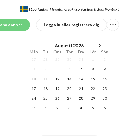
Så funkar Hygglo
Försäkring
Vanliga frågor
Kontakt
SE
apa annons
Logga in eller registrera dig
Augusti
2026
Mån
Tis
Ons
Tor
Fre
Lör
Sön
27
28
29
30
31
1
2
3
4
5
6
7
8
9
10
11
12
13
14
15
16
17
18
19
20
21
22
23
24
25
26
27
28
29
30
31
1
2
3
4
5
6