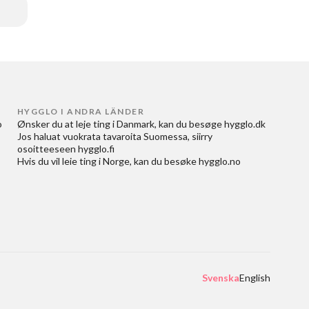
HYGGLO I ANDRA LÄNDER
 
Ønsker du at
leje ting i Danmark
, kan du besøge
hygglo.dk
Jos haluat
vuokrata tavaroita Suomessa
, siirry
osoitteeseen
hygglo.fi
Hvis du vil
leie ting i Norge
, kan du besøke
hygglo.no
Svenska
English