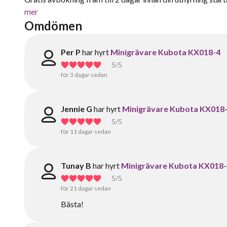
mer
Omdömen
Per P
har hyrt
Minigrävare Kubota KX018-4
5
/5
för 3 dagar sedan
Jennie G
har hyrt
Minigrävare Kubota KX018
5
/5
för 11 dagar sedan
Tunay B
har hyrt
Minigrävare Kubota KX018-
5
/5
för 21 dagar sedan
Bästa!