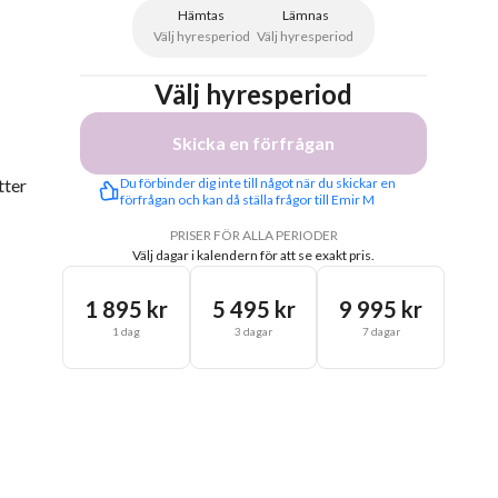
Hämtas
Lämnas
Välj hyresperiod
Välj hyresperiod
Välj hyresperiod
Skicka en förfrågan
tter
Du förbinder dig inte till något när du skickar en 
förfrågan och kan då ställa frågor till Emir M
PRISER FÖR ALLA PERIODER
Välj dagar i kalendern för att se exakt pris.
1 895 kr
5 495 kr
9 995 kr
1 dag
3 dagar
7 dagar