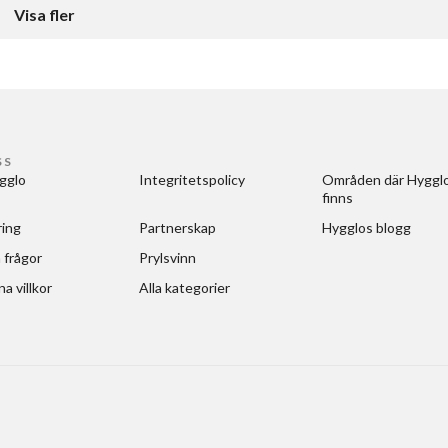
Visa fler
SS
gglo
Integritetspolicy
Områden där Hygglo
finns
ring
Partnerskap
Hygglos blogg
 frågor
Prylsvinn
a villkor
Alla kategorier