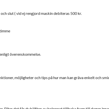
ch slut ( vid ej rengjord maskin debiteras 500 kr.
 timme
 enligt överenskommelse.
tioner, möjligheter och tips på hur man kan gräva enkelt och smid
r. Efter det får du hälften av beloppet tillbaka fram till dagen inna