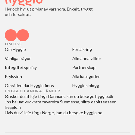
Hyr och hyr ut prylar av varandra. Enkelt, tryggt
och försäkrat.
OM OSS
Om Hygglo
Försäkring
Vanliga frågor
Allmänna villkor
Integritetspolicy
Partnerskap
Prylsvinn
Alla kategorier
Områden där Hygglo finns
Hygglos blogg
HYGGLO I ANDRA LÄNDER
Ønsker du at
leje ting i Danmark
, kan du besøge
hygglo.dk
Jos haluat
vuokrata tavaroita Suomessa
, siirry osoitteeseen
hygglo.fi
Hvis du vil
leie ting i Norge
, kan du besøke
hygglo.no