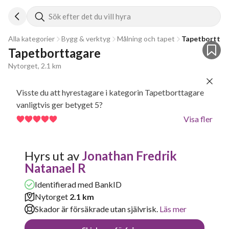
Sök efter det du vill hyra
Alla kategorier
Bygg & verktyg
Målning och tapet
Tapetborttag
Tapetborttagare
Nytorget, 2.1 km
Visste du att hyrestagare i kategorin Tapetborttagare
vanligtvis ger betyget 5?
Visa fler
Hyrs ut av
Jonathan Fredrik
Natanael R
Identifierad med BankID
Nytorget
2.1 km
Skador är försäkrade utan självrisk.
Läs mer