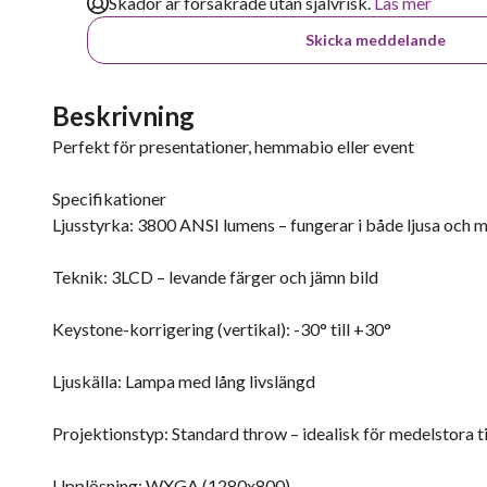
Skador är försäkrade utan självrisk.
Läs mer
Skicka meddelande
Beskrivning
Perfekt för presentationer, hemmabio eller event
Specifikationer
Ljusstyrka: 3800 ANSI lumens – fungerar i både ljusa och 
Teknik: 3LCD – levande färger och jämn bild
Keystone-korrigering (vertikal): -30° till +30°
Ljuskälla: Lampa med lång livslängd
Projektionstyp: Standard throw – idealisk för medelstora ti
Upplösning: WXGA (1280x800)