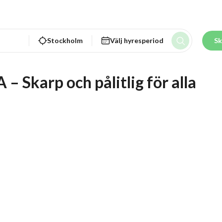
Stockholm
Välj hyresperiod
Sk
karp och pålitlig för alla 