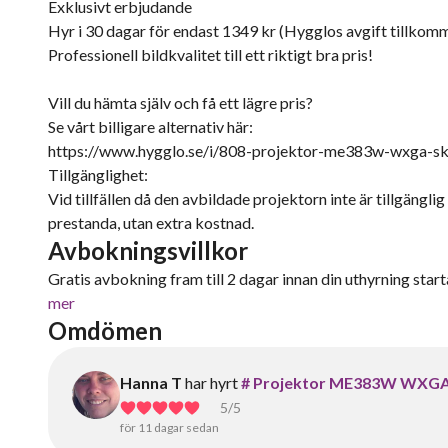
Exklusivt erbjudande
Hyr i 30 dagar för endast 1349 kr (Hygglos avgift tillkom
Professionell bildkvalitet till ett riktigt bra pris!
Vill du hämta själv och få ett lägre pris?
Se vårt billigare alternativ här:
https://www.hygglo.se/i/808-projektor-me383w-wxga-skarp-
Tillgänglighet:
Vid tillfällen då den avbildade projektorn inte är tillgängl
prestanda, utan extra kostnad.
Avbokningsvillkor
Gratis avbokning fram till 2 dagar innan din uthyrning starta
mer
Omdömen
Hanna T
har hyrt
# Projektor ME383W WXGA – Sk
5
/5
för 11 dagar sedan