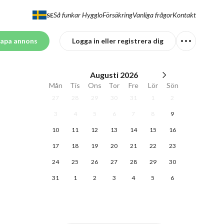
Så funkar Hygglo
Försäkring
Vanliga frågor
Kontakt
SE
apa annons
Logga in eller registrera dig
Augusti
2026
Mån
Tis
Ons
Tor
Fre
Lör
Sön
27
28
29
30
31
1
2
3
4
5
6
7
8
9
10
11
12
13
14
15
16
17
18
19
20
21
22
23
24
25
26
27
28
29
30
31
1
2
3
4
5
6