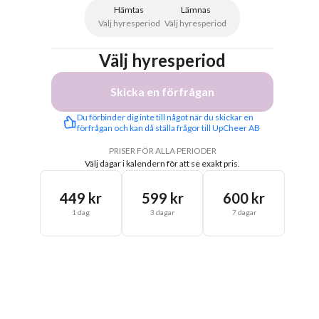
Hämtas
Lämnas
Välj hyresperiod
Välj hyresperiod
Välj hyresperiod
Skicka en förfrågan
Du förbinder dig inte till något när du skickar en 
förfrågan och kan då ställa frågor till UpCheer AB
PRISER FÖR ALLA PERIODER
Välj dagar i kalendern för att se exakt pris.
449 kr
599 kr
600 kr
1 dag
3 dagar
7 dagar