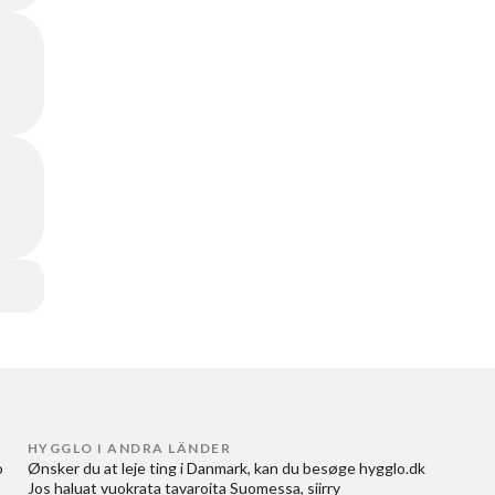
HYGGLO I ANDRA LÄNDER
 
Ønsker du at
leje ting i Danmark
, kan du besøge
hygglo.dk
Jos haluat
vuokrata tavaroita Suomessa
, siirry