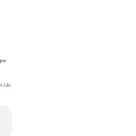
gre
n.
Läs