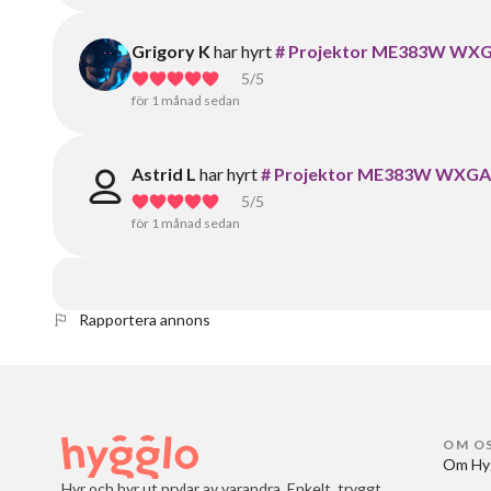
Grigory K
har hyrt
# Projektor ME383W WXGA – 
5
/5
för 1 månad sedan
Astrid L
har hyrt
# Projektor ME383W WXGA – Sk
5
/5
för 1 månad sedan
Rapportera annons
OM O
Om Hy
Hyr och hyr ut prylar av varandra. Enkelt, tryggt