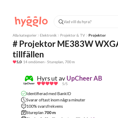
Alla kategorier
Elektronik
Projektor & TV
Projektor
# Projektor ME383W WXGA – S
tillfällen
5,0
· 14 omdömen · Stureplan, 700 m
Hyrs ut av
UpCheer AB
5
/5
Identifierad med BankID
Svarar oftast inom några minuter
100% svarsfrekvens
Stureplan
700 m