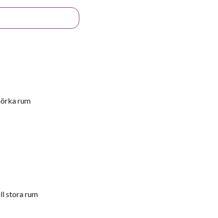
mörka rum
ll stora rum