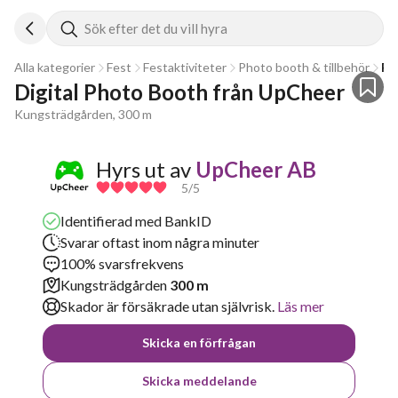
Sök efter det du vill hyra
Alla kategorier
Fest
Festaktiviteter
Photo booth & tillbehör
Fo
Digital Photo Booth från UpCheer
Kungsträdgården, 300 m
Hyrs ut av
UpCheer AB
5
/5
Identifierad med BankID
Svarar oftast inom några minuter
100% svarsfrekvens
Kungsträdgården
300 m
Skador är försäkrade utan självrisk.
Läs mer
Skicka en förfrågan
Skicka meddelande