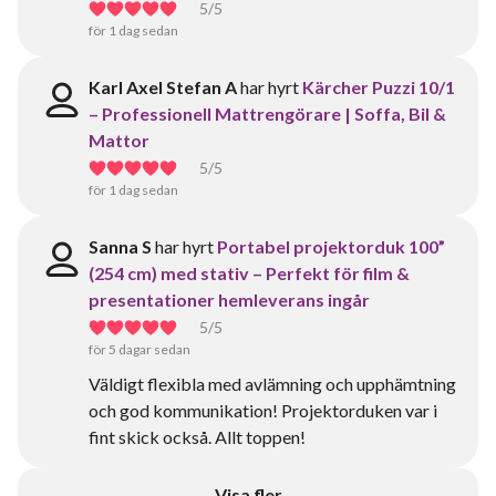
5
/5
för 1 dag sedan
Karl Axel Stefan A
har hyrt
Kärcher Puzzi 10/1
– Professionell Mattrengörare | Soffa, Bil &
Mattor
5
/5
för 1 dag sedan
Sanna S
har hyrt
Portabel projektorduk 100”
(254 cm) med stativ – Perfekt för film &
presentationer hemleverans ingår
5
/5
för 5 dagar sedan
Väldigt flexibla med avlämning och upphämtning
och god kommunikation! Projektorduken var i
fint skick också. Allt toppen!
Visa fler