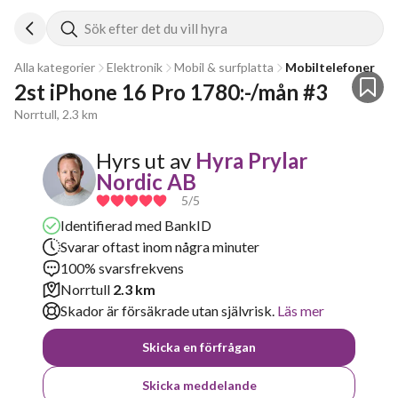
Sök efter det du vill hyra
Alla kategorier
Elektronik
Mobil & surfplatta
Mobiltelefoner
2st iPhone 16 Pro 1780:-/mån #3
Norrtull, 2.3 km
Hyrs ut av
Hyra Prylar
Nordic AB
5
/5
Identifierad med BankID
Svarar oftast inom några minuter
100% svarsfrekvens
Norrtull
2.3 km
Skador är försäkrade utan självrisk.
Läs mer
Skicka en förfrågan
Skicka meddelande