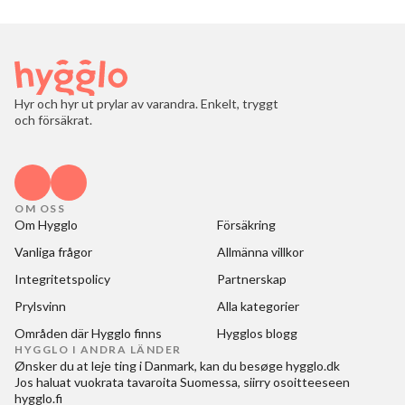
Hyr och hyr ut prylar av varandra. Enkelt, tryggt
och försäkrat.
OM OSS
Om Hygglo
Försäkring
Vanliga frågor
Allmänna villkor
Integritetspolicy
Partnerskap
Prylsvinn
Alla kategorier
Områden där Hygglo finns
Hygglos blogg
HYGGLO I ANDRA LÄNDER
Ønsker du at
leje ting i Danmark
, kan du besøge
hygglo.dk
Jos haluat
vuokrata tavaroita Suomessa
, siirry osoitteeseen
hygglo.fi