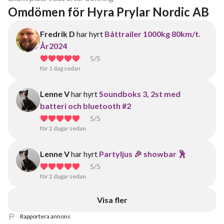
Omdömen för Hyra Prylar Nordic AB
Fredrik D
har hyrt
Båttrailer 1000kg 80km/t.
År2024
5
/5
för 1 dag sedan
Lenne V
har hyrt
Soundboks 3, 2st med
batteri och bluetooth #2
5
/5
för 2 dagar sedan
Lenne V
har hyrt
Partyljus 🎉 showbar 🕺
5
/5
för 2 dagar sedan
Visa fler
Rapportera annons