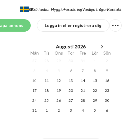
Så funkar Hygglo
Försäkring
Vanliga frågor
Kontakt
SE
apa annons
Logga in eller registrera dig
Augusti
2026
Mån
Tis
Ons
Tor
Fre
Lör
Sön
27
28
29
30
31
1
2
3
4
5
6
7
8
9
10
11
12
13
14
15
16
17
18
19
20
21
22
23
24
25
26
27
28
29
30
31
1
2
3
4
5
6