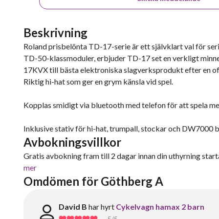
Beskrivning
Roland prisbelönta TD-17-serie är ett självklart val för 
TD-50-klassmoduler, erbjuder TD-17 set en verkligt minne
17KVX till bästa elektroniska slagverksprodukt efter en of
Riktig hi-hat som ger en grym känsla vid spel.
Kopplas smidigt via bluetooth med telefon för att spela med
Inklusive stativ för hi-hat, trumpall, stockar och DW7000 
Avbokningsvillkor
Gratis avbokning fram till 2 dagar innan din uthyrning starta
mer
Omdömen för Göthberg A
David B
har hyrt
Cykelvagn hamax 2 barn
5
/5