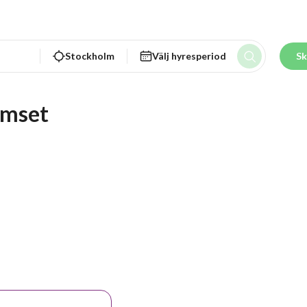
Stockholm
Välj hyresperiod
Sk
umset 