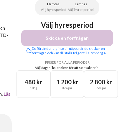
Hämtas
Lämnas
Välj hyresperiod
Välj hyresperiod
Välj hyresperiod
och
 TD-
Skicka en förfrågan
Du förbinder dig inte till något när du skickar en 
förfrågan och kan då ställa frågor till Göthberg A
PRISER FÖR ALLA PERIODER
Välj dagar i kalendern för att se exakt pris.
480 kr
1 200 kr
2 800 kr
1 dag
3 dagar
7 dagar
n.
Läs