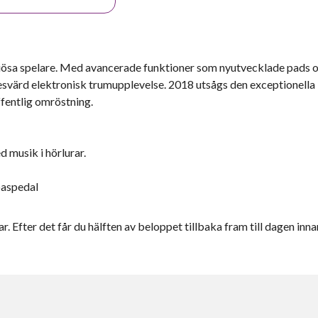
seriösa spelare. Med avancerade funktioner som nyutvecklade pads 
svärd elektronisk trumupplevelse. 2018 utsågs den exceptionella
fentlig omröstning.
 musik i hörlurar.
baspedal
r. Efter det får du hälften av beloppet tillbaka fram till dagen inna