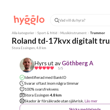
Alla kategorier
Sport & fritid
Musikinstrument
Trummor
Roland td-17kvx digitalt tr
Stora Essingen, 4.8 km
Hyrs ut av
Göthberg A
5
/5
Identifierad med BankID
Svarar oftast inom några timmar
100% svarsfrekvens
Stora Essingen
4.8 km
Skador är försäkrade utan självrisk.
Läs mer
Skicka meddelande