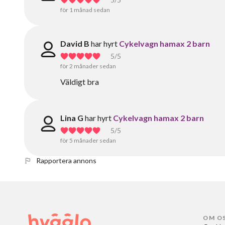
för 1 månad sedan
David B
har hyrt
Cykelvagn hamax 2 barn
5
/5
för 2 månader sedan
Väldigt bra
Lina G
har hyrt
Cykelvagn hamax 2 barn
5
/5
för 5 månader sedan
Rapportera annons
OM O