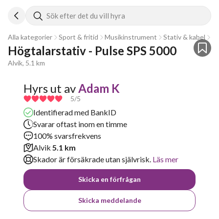
Sök efter det du vill hyra
Alla kategorier
Sport & fritid
Musikinstrument
Stativ & kabel
St
Högtalarstativ - Pulse SPS 5000
Alvik, 5.1 km
Hyrs ut av
Adam K
5
/5
Identifierad med BankID
Svarar oftast inom en timme
100% svarsfrekvens
Alvik
5.1 km
Skador är försäkrade utan självrisk.
Läs mer
Skicka en förfrågan
Skicka meddelande