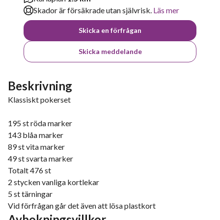
Skador är försäkrade utan självrisk.
Läs mer
Skicka en förfrågan
Skicka meddelande
Beskrivning
Klassiskt pokerset
195 st röda marker
143 blåa marker
89 st vita marker
49 st svarta marker
Totalt 476 st
2 stycken vanliga kortlekar
5 st tärningar
Vid förfrågan går det även att lösa plastkort
Avbokningsvillkor