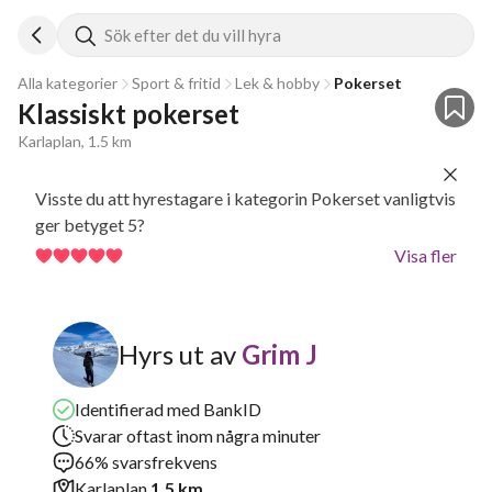
Sök efter det du vill hyra
Alla kategorier
Sport & fritid
Lek & hobby
Pokerset
Klassiskt pokerset
Karlaplan, 1.5 km
Visste du att hyrestagare i kategorin Pokerset vanligtvis
ger betyget 5?
Visa fler
Hyrs ut av
Grim J
Identifierad med BankID
Svarar oftast inom några minuter
66% svarsfrekvens
Karlaplan
1.5 km