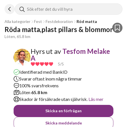
Sök efter det du vill hyra
Alla kategorier
Fest
Festdekoration
Röd matta
Röda matta,plast pillars & blommor 
Löten, 65.8 km
Hyrs ut av
Tesfom Melake
A
5
/5
Identifierad med BankID
Svarar oftast inom några timmar
100% svarsfrekvens
Löten
65.8 km
Skador är försäkrade utan självrisk.
Läs mer
Skicka en förfrågan
Skicka meddelande