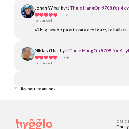
Johan W
har hyrt
Thule HangOn 9708 för 4 cy
5
/5
för 2 år sedan
Väldigt snabb på att svara och bra cykelhållare.
Niklas G
har hyrt
Thule HangOn 9708 för 4 cy
5
/5
för 5 år sedan
Rapportera annons
OM O
Om Hy