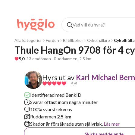
Alla kategorier
Fordon
Biltillbehör
Cykelhållare
Cykelhåll
Thule HangOn 9708 för 4 cy
5,0
· 13 omdömen · Ruddammen, 2.5 km
Hyrs ut av
Karl Michael Ber
5
/5
Identifierad med BankID
Svarar oftast inom några minuter
100% svarsfrekvens
Ruddammen
2.5 km
Skador är försäkrade utan självrisk.
Läs mer
Skicka meddelande