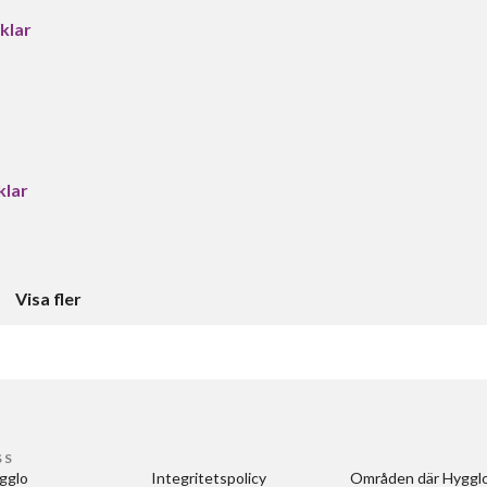
klar
klar
Visa fler
SS
gglo
Integritetspolicy
Områden där Hygglo