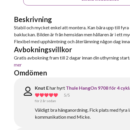
Beskrivning
Stabil och mycket enkel att montera. Kan bära upp till fyra c
bakluckan. Bilden är från hemsidan men hållaren är i ett my
Flexibel med upphämtning och återlämning någon dag innan
Avbokningsvillkor
Gratis avbokning fram till 2 dagar innan din uthyrning starta
mer
Omdömen
Knut E
har hyrt
Thule HangOn 9708 för 4 cykl
5
/5
för 2 år sedan
Väldigt bra hänganordning. Fick plats med fyra
kommunikation med Micke.