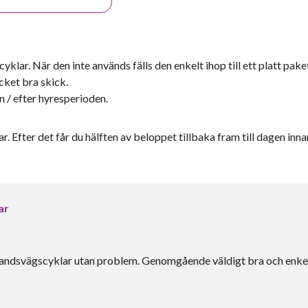
yklar. När den inte används fälls den enkelt ihop till ett platt paket
cket bra skick.
 / efter hyresperioden.
r. Efter det får du hälften av beloppet tillbaka fram till dagen inna
ar
 landsvägscyklar utan problem. Genomgående väldigt bra och enke