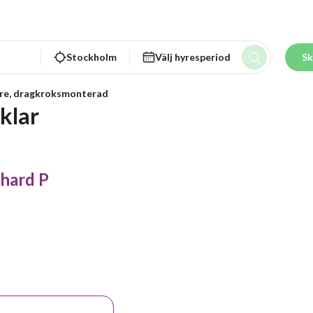
Stockholm
Välj hyresperiod
Sk
are, dragkroksmonterad
klar
nhard P