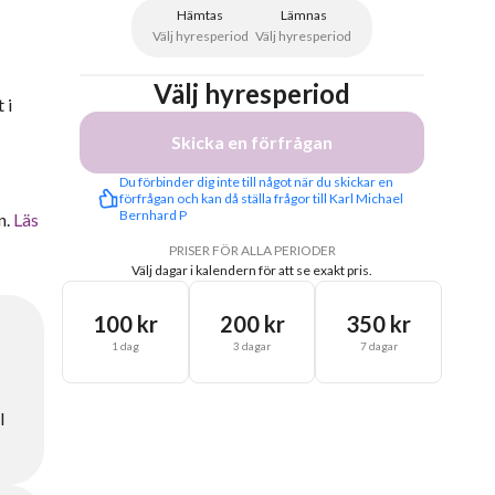
Hämtas
Lämnas
Välj hyresperiod
Välj hyresperiod
Välj hyresperiod
 i
Skicka en förfrågan
Du förbinder dig inte till något när du skickar en 
förfrågan och kan då ställa frågor till Karl Michael 
Bernhard P
n.
Läs
PRISER FÖR ALLA PERIODER
Välj dagar i kalendern för att se exakt pris.
100 kr
200 kr
350 kr
1 dag
3 dagar
7 dagar
l