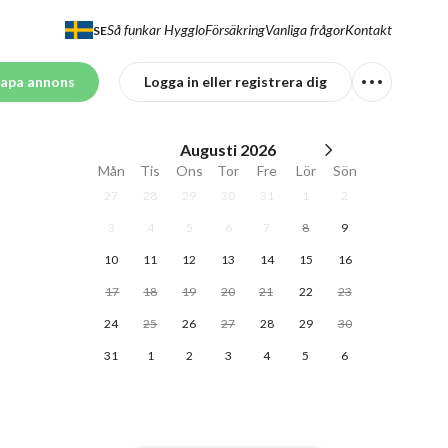
Så funkar Hygglo
Försäkring
Vanliga frågor
Kontakt
SE
apa annons
Logga in eller registrera dig
Augusti
2026
Mån
Tis
Ons
Tor
Fre
Lör
Sön
27
28
29
30
31
1
2
3
4
5
6
7
8
9
10
11
12
13
14
15
16
17
18
19
20
21
22
23
24
25
26
27
28
29
30
31
1
2
3
4
5
6