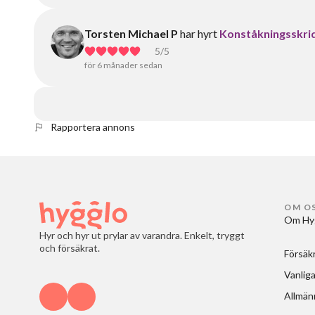
Torsten Michael P
har hyrt
Konståkningsskrid
5
/5
för 6 månader sedan
Rapportera annons
OM O
Om Hy
Hyr och hyr ut prylar av varandra. Enkelt, tryggt
och försäkrat.
Försäk
Vanliga
Allmänn