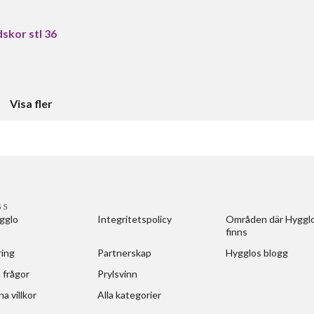
skor stl 36
Visa fler
SS
gglo
Integritetspolicy
Områden där Hygglo
finns
ring
Partnerskap
Hygglos blogg
 frågor
Prylsvinn
a villkor
Alla kategorier