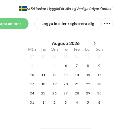
Så funkar Hygglo
Försäkring
Vanliga frågor
Kontakt
SE
apa annons
Logga in eller registrera dig
Augusti
2026
Mån
Tis
Ons
Tor
Fre
Lör
Sön
27
28
29
30
31
1
2
3
4
5
6
7
8
9
10
11
12
13
14
15
16
17
18
19
20
21
22
23
24
25
26
27
28
29
30
31
1
2
3
4
5
6