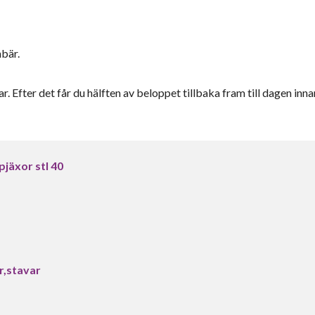
nbär.
r. Efter det får du hälften av beloppet tillbaka fram till dagen inna
pjäxor stl 40
r,stavar