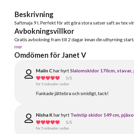
Beskrivning
Saftmaja 9 l. Perfekt för att göra stora satser saft av tex vi
Avbokningsvillkor
Gratis avbokning fram till 2 dagar innan din uthyrning starta
mer
Omdömen för Janet V
Malin C
har hyrt
Slalomskidor 170cm, stavar, 
5
/5
för 5 månader sedan
Funkade jättebra och smidigt, tack!
Nisha K
har hyrt
Twintip skidor 149 cm, pjäxo
5
/5
för 5 månader sedan