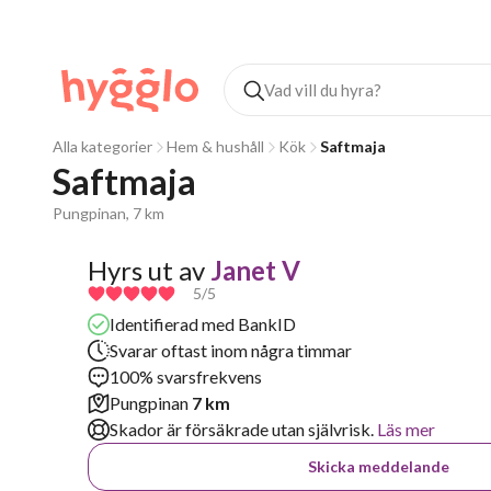
Alla kategorier
Hem & hushåll
Kök
Saftmaja
Saftmaja
Pungpinan, 7 km
Hyrs ut av
Janet V
5
/5
Identifierad med BankID
Svarar oftast inom några timmar
100% svarsfrekvens
Pungpinan
7 km
Skador är försäkrade utan självrisk.
Läs mer
Skicka meddelande