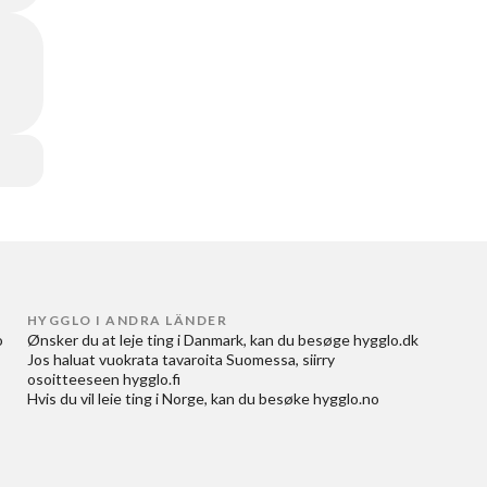
HYGGLO I ANDRA LÄNDER
 
Ønsker du at
leje ting i Danmark
, kan du besøge
hygglo.dk
Jos haluat
vuokrata tavaroita Suomessa
, siirry
osoitteeseen
hygglo.fi
Hvis du vil
leie ting i Norge
, kan du besøke
hygglo.no