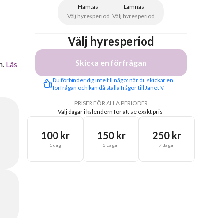
Hämtas
Lämnas
Välj hyresperiod
Välj hyresperiod
Välj hyresperiod
Skicka en förfrågan
n.
Läs
Du förbinder dig inte till något när du skickar en 
förfrågan och kan då ställa frågor till Janet V
PRISER FÖR ALLA PERIODER
Välj dagar i kalendern för att se exakt pris.
100 kr
150 kr
250 kr
1 dag
3 dagar
7 dagar