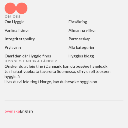
OM OSS
Om Hygglo
Försäkring
Vanliga frågor
Allmänna villkor
Integritetspolicy
Partnerskap
Prylsvinn
Alla kategorier
Områden där Hygglo finns
Hygglos blogg
HYGGLO I ANDRA LÄNDER
Ønsker du at
leje ting i Danmark
, kan du besøge
hygglo.dk
Jos haluat
vuokrata tavaroita Suomessa
, siirry osoitteeseen
hygglo.fi
Hvis du vil
leie ting i Norge
, kan du besøke
hygglo.no
Svenska
English