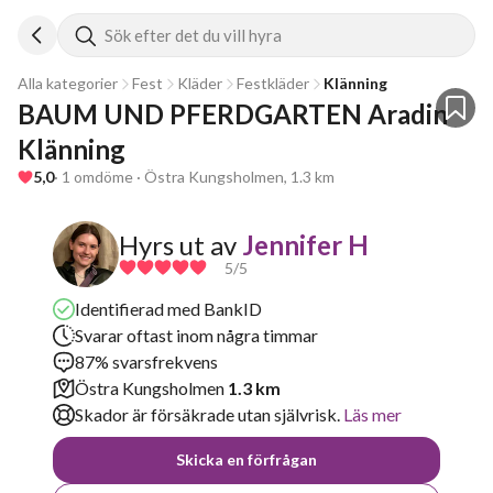
Sök efter det du vill hyra
Alla kategorier
Fest
Kläder
Festkläder
Klänning
BAUM UND PFERDGARTEN Aradin 
Klänning
5,0
· 1 omdöme · Östra Kungsholmen, 1.3 km
Hyrs ut av
Jennifer H
5
/5
Identifierad med BankID
Svarar oftast inom några timmar
87% svarsfrekvens
Östra Kungsholmen
1.3 km
Skador är försäkrade utan självrisk.
Läs mer
Skicka en förfrågan