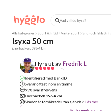
Alla kategorier
Sport & fritid
Vintersport
Snö- och isklättrin
Isyxa 50 cm
Enerbacken, 396.4 km
Hyrs ut av
Fredrik L
5
/5
Identifierad med BankID
Svarar oftast inom en timme
93% svarsfrekvens
Enerbacken
396.4 km
Skador är försäkrade utan självrisk.
Läs mer
Skicka meddelande