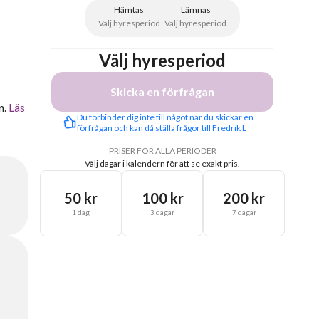
Hämtas
Lämnas
Välj hyresperiod
Välj hyresperiod
Välj hyresperiod
Skicka en förfrågan
n.
Läs
Du förbinder dig inte till något när du skickar en 
förfrågan och kan då ställa frågor till Fredrik L
PRISER FÖR ALLA PERIODER
Välj dagar i kalendern för att se exakt pris.
50 kr
100 kr
200 kr
1 dag
3 dagar
7 dagar