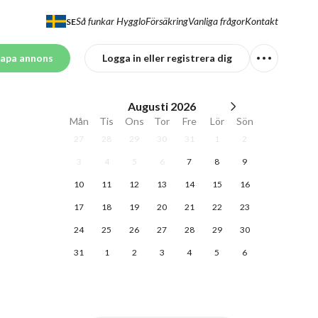
Så funkar Hygglo
Försäkring
Vanliga frågor
Kontakt
SE
apa annons
Logga in eller registrera dig
Augusti
2026
Mån
Tis
Ons
Tor
Fre
Lör
Sön
27
28
29
30
31
1
2
3
4
5
6
7
8
9
10
11
12
13
14
15
16
17
18
19
20
21
22
23
24
25
26
27
28
29
30
31
1
2
3
4
5
6