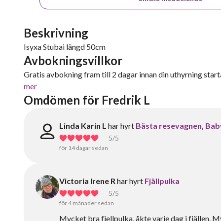
Beskrivning
Isyxa Stubai längd 50cm
Avbokningsvillkor
Gratis avbokning fram till 2 dagar innan din uthyrning starta
mer
Omdömen för Fredrik L
Linda Karin L
har hyrt
Bästa resevagnen, Bab
5
/5
för 14 dagar sedan
Victoria Irene R
har hyrt
Fjällpulka
5
/5
för 4 månader sedan
Mycket bra fjellpulka, åkte varje dag i fjällen