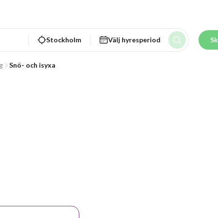
Stockholm
Välj hyresperiod
Sk
g
Snö- och isyxa