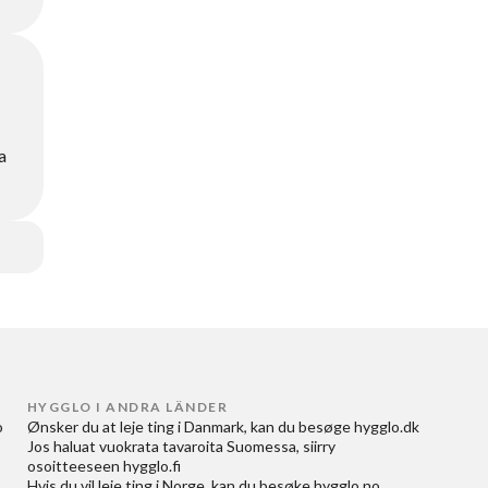
a
HYGGLO I ANDRA LÄNDER
 
Ønsker du at
leje ting i Danmark
, kan du besøge
hygglo.dk
Jos haluat
vuokrata tavaroita Suomessa
, siirry
osoitteeseen
hygglo.fi
Hvis du vil
leie ting i Norge
, kan du besøke
hygglo.no