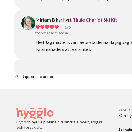
Mirjam B
har hyrt
Thule Chariot Ski Kit
5
/5
för 6 månader sedan
Hej! Jag måste tyvärr avbryta denna då jag såg att 
fyra månaders att vara ute i.
Rapportera annons
OM O
Om Hy
Hyr och hyr ut prylar av varandra. Enkelt, tryggt
och försäkrat.
Försäk