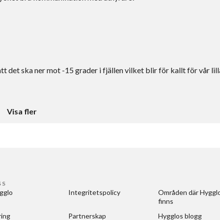
det ska ner mot -15 grader i fjällen vilket blir för kallt för vår lill
Visa fler
SS
gglo
Integritetspolicy
Områden där Hygglo
finns
ring
Partnerskap
Hygglos blogg