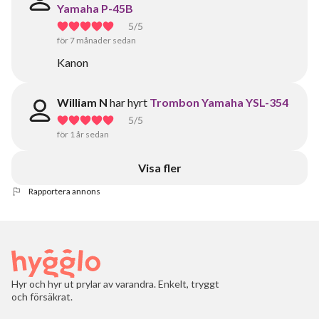
Yamaha P-45B
5
/5
för 7 månader sedan
Kanon
William N
har hyrt
Trombon Yamaha YSL-354
5
/5
för 1 år sedan
Visa fler
Rapportera annons
Hyr och hyr ut prylar av varandra. Enkelt, tryggt
och försäkrat.