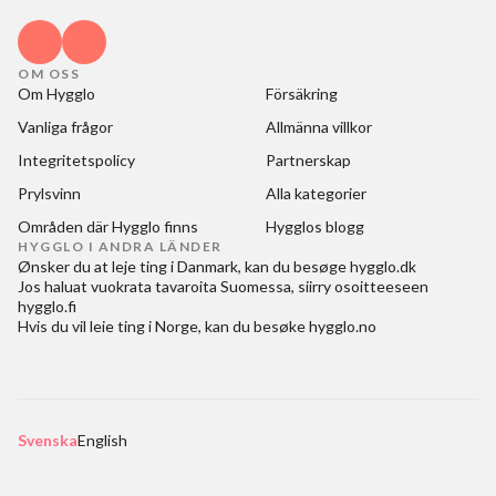
OM OSS
Om Hygglo
Försäkring
Vanliga frågor
Allmänna villkor
Integritetspolicy
Partnerskap
Prylsvinn
Alla kategorier
Områden där Hygglo finns
Hygglos blogg
HYGGLO I ANDRA LÄNDER
Ønsker du at
leje ting i Danmark
, kan du besøge
hygglo.dk
Jos haluat
vuokrata tavaroita Suomessa
, siirry osoitteeseen
hygglo.fi
Hvis du vil
leie ting i Norge
, kan du besøke
hygglo.no
Svenska
English