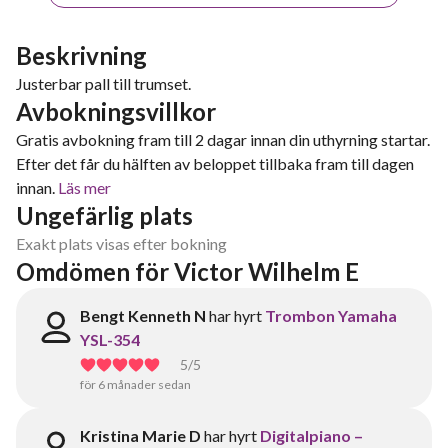
Beskrivning
Justerbar pall till trumset.
Avbokningsvillkor
Gratis avbokning fram till 2 dagar innan din uthyrning startar.
Efter det får du hälften av beloppet tillbaka fram till dagen
innan.
Läs mer
Ungefärlig plats
Exakt plats visas efter bokning
Omdömen för Victor Wilhelm E
Bengt Kenneth N
har hyrt
Trombon Yamaha
YSL-354
5
/5
för 6 månader sedan
Kristina Marie D
har hyrt
Digitalpiano –