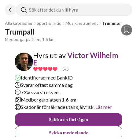
Sök efter det du vill hyra
Alla kategorier
Sport & fritid
Musikinstrument
Trummor
Trumpall
Medborgarplatsen, 1.6 km
Hyrs ut av
Victor Wilhelm
E
5
/5
Identifierad med BankID
Svarar oftast samma dag
73% svarsfrekvens
Medborgarplatsen
1.6 km
Skador är försäkrade utan självrisk.
Läs mer
Skicka en förfrågan
Skicka meddelande