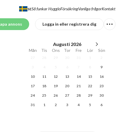
Så funkar Hygglo
Försäkring
Vanliga frågor
Kontakt
SE
apa annons
Logga in eller registrera dig
Augusti
2026
Mån
Tis
Ons
Tor
Fre
Lör
Sön
27
28
29
30
31
1
2
3
4
5
6
7
8
9
10
11
12
13
14
15
16
17
18
19
20
21
22
23
24
25
26
27
28
29
30
31
1
2
3
4
5
6