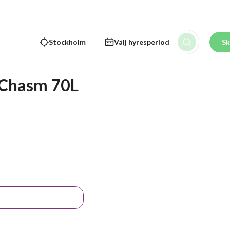
Stockholm
Välj hyresperiod
Sk
 Chasm 70L 