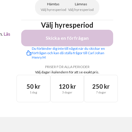
Hämtas
Lämnas
Välj hyresperiod
Välj hyresperiod
Välj hyresperiod
n.
Läs
Skicka en förfrågan
Du förbinder dig inte till något när du skickar en 
förfrågan och kan då ställa frågor till Carl Johan 
Henry M
PRISER FÖR ALLA PERIODER
Välj dagar i kalendern för att se exakt pris.
50 kr
120 kr
250 kr
1 dag
3 dagar
7 dagar