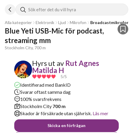
Sök efter det du vill hyra
Alla kategorier
Elektronik
Ljud
Mikrofon
Broadcastmikrofon
Blue Yeti USB-Mic för podcast, 
streaming mm
Stockholm City, 700 m
Hyrs ut av
Rut Agnes
Matilda H
5
/5
Identifierad med BankID
Svarar oftast samma dag
100% svarsfrekvens
Stockholm City
700 m
Skador är försäkrade utan självrisk.
Läs mer
Skicka en förfrågan