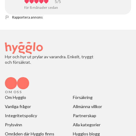
5
/5
för 8 månader sedan
Rapportera annons
Hyr och hyr ut prylar av varandra. Enkelt, tryggt
och försäkrat.
OM OSS
Om Hygglo
Försäkring
Vanliga frågor
Allmänna villkor
Integritetspolicy
Partnerskap
Prylsvinn
Alla kategorier
Områden där Hygglo finns
Hygglos blogg