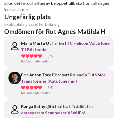
Efter det får du hälften av beloppet tillbaka fram till dagen
innan.
Läs mer
Ungefärlig plats
Exakt plats visas efter bokning
Omdömen för Rut Agnes Matilda H
Malla Märta U J
har hyrt
TC Helicon VoiceTone
T1 Röstpedal
5
/5
för 2 månader sedan
Eric Anton Tore E
har hyrt
Roland VT-4 Voice
Transformer (Autotune mm)
5
/5
för 8 månader sedan
Ranga Sathyajith I
har hyrt
Trådlöst in-
earssystem Sennheiser XSW IEM