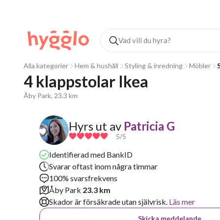
Alla kategorier
Hem & hushåll
Styling & inredning
Möbler
4 klappstolar Ikea
Åby Park, 23.3 km
Hyrs ut av
Patricia G
5
/5
Identifierad med BankID
Svarar oftast inom några timmar
100% svarsfrekvens
Åby Park
23.3 km
Skador är försäkrade utan självrisk.
Läs mer
Skicka meddelande