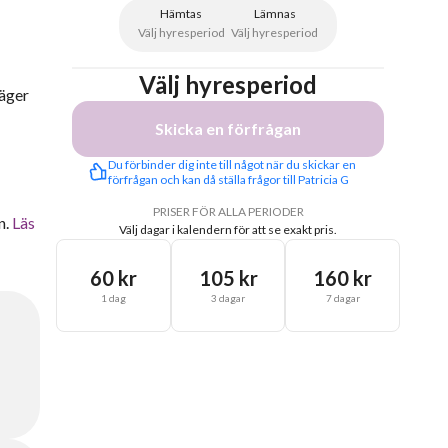
Hämtas
Lämnas
Välj hyresperiod
Välj hyresperiod
Välj hyresperiod
väger
Skicka en förfrågan
Du förbinder dig inte till något när du skickar en 
förfrågan och kan då ställa frågor till Patricia G
PRISER FÖR ALLA PERIODER
n.
Läs
Välj dagar i kalendern för att se exakt pris.
60 kr
105 kr
160 kr
1 dag
3 dagar
7 dagar