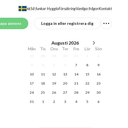
Så funkar Hygglo
Försäkring
Vanliga frågor
Kontakt
SE
apa annons
Logga in eller registrera dig
Augusti
2026
Mån
Tis
Ons
Tor
Fre
Lör
Sön
27
28
29
30
31
1
2
3
4
5
6
7
8
9
10
11
12
13
14
15
16
17
18
19
20
21
22
23
24
25
26
27
28
29
30
31
1
2
3
4
5
6