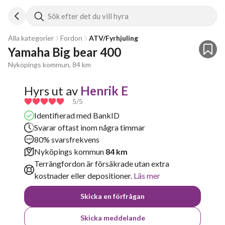
Sök efter det du vill hyra
Alla kategorier
Fordon
ATV/Fyrhjuling
Yamaha Big bear 400
Nyköpings kommun, 84 km
Hyrs ut av
Henrik E
5
/5
Identifierad med BankID
Svarar oftast inom några timmar
80% svarsfrekvens
Nyköpings kommun
84 km
Terrängfordon är försäkrade utan extra
kostnader eller depositioner.
Läs mer
Skicka en förfrågan
Skicka meddelande