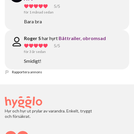
5
/5
för 1 månad sedan
Bara bra
Roger S
har hyrt
Båttrailer, obromsad
5
/5
för 3 år sedan
Smidigt!
Rapportera annons
Hyr och hyr ut prylar av varandra. Enkelt, tryggt
och försäkrat.