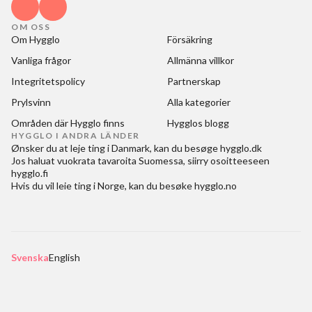
OM OSS
Om Hygglo
Försäkring
Vanliga frågor
Allmänna villkor
Integritetspolicy
Partnerskap
Prylsvinn
Alla kategorier
Områden där Hygglo finns
Hygglos blogg
HYGGLO I ANDRA LÄNDER
Ønsker du at
leje ting i Danmark
, kan du besøge
hygglo.dk
Jos haluat
vuokrata tavaroita Suomessa
, siirry osoitteeseen
hygglo.fi
Hvis du vil
leie ting i Norge
, kan du besøke
hygglo.no
Svenska
English