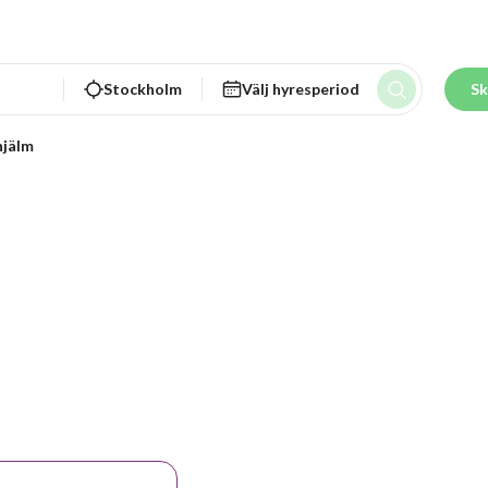
Stockholm
Välj hyresperiod
Sk
jälm
 