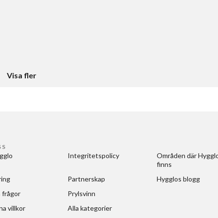
Visa fler
SS
gglo
Integritetspolicy
Områden där Hygglo
finns
ring
Partnerskap
Hygglos blogg
 frågor
Prylsvinn
a villkor
Alla kategorier