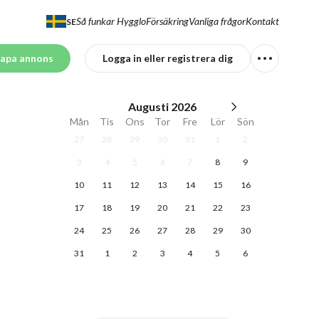
Så funkar Hygglo
Försäkring
Vanliga frågor
Kontakt
SE
apa annons
Logga in eller registrera dig
Augusti
2026
Mån
Tis
Ons
Tor
Fre
Lör
Sön
27
28
29
30
31
1
2
3
4
5
6
7
8
9
10
11
12
13
14
15
16
17
18
19
20
21
22
23
24
25
26
27
28
29
30
31
1
2
3
4
5
6