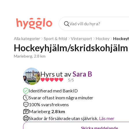
Alla kategorier
Sport & fritid
Vintersport
Hockey
Hockeyh
Hockeyhjälm/skridskohjälm
Marieberg, 2.8 km
Hyrs ut av
Sara B
5
/5
Identifierad med BankID
Svarar oftast inom några minuter
100% svarsfrekvens
Marieberg
2.8 km
Skador är försäkrade utan självrisk.
Läs mer
Skicka meddelande