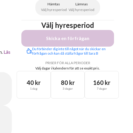
Hämtas
Lämnas
Välj hyresperiod
Välj hyresperiod
Välj hyresperiod
Skicka en förfrågan
Du förbinder dig inte till något när du skickar en 
n.
Läs
förfrågan och kan då ställa frågor till Sara B
PRISER FÖR ALLA PERIODER
Välj dagar i kalendern för att se exakt pris.
40 kr
80 kr
160 kr
1 dag
3 dagar
7 dagar