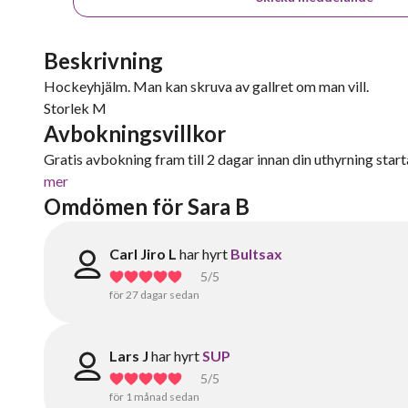
Beskrivning
Hockeyhjälm. Man kan skruva av gallret om man vill.
Storlek M
Avbokningsvillkor
Gratis avbokning fram till 2 dagar innan din uthyrning starta
mer
Omdömen för Sara B
Carl Jiro L
har hyrt
Bultsax
5
/5
för 27 dagar sedan
Lars J
har hyrt
SUP
5
/5
för 1 månad sedan