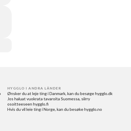
HYGGLO I ANDRA LÄNDER
 
Ønsker du at
leje ting i Danmark
, kan du besøge
hygglo.dk
Jos haluat
vuokrata tavaroita Suomessa
, siirry
osoitteeseen
hygglo.fi
Hvis du vil
leie ting i Norge
, kan du besøke
hygglo.no