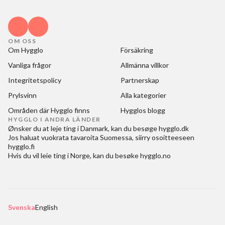
OM OSS
Om Hygglo
Försäkring
Vanliga frågor
Allmänna villkor
Integritetspolicy
Partnerskap
Prylsvinn
Alla kategorier
Områden där Hygglo finns
Hygglos blogg
HYGGLO I ANDRA LÄNDER
Ønsker du at
leje ting i Danmark
, kan du besøge
hygglo.dk
Jos haluat
vuokrata tavaroita Suomessa
, siirry osoitteeseen
hygglo.fi
Hvis du vil
leie ting i Norge
, kan du besøke
hygglo.no
Svenska
English