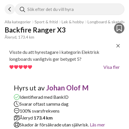
Sök efter det du vill hyra
Alla kategorier
Sport & fritid
Lek & hobby
Longboard & skateboa
Backfire Ranger X3
Åleryd, 173.4 km
Visste du att hyrestagare i kategorin Elektrisk
longboards vanligtvis ger betyget 5?
Visa fler
Hyrs ut av
Johan Olof M
Identifierad med BankID
Svarar oftast samma dag
100% svarsfrekvens
Åleryd
173.4 km
Skador är försäkrade utan självrisk.
Läs mer