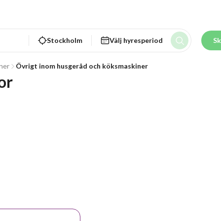
Stockholm
Välj hyresperiod
Sk
ner
Övrigt inom husgeråd och köksmaskiner
or