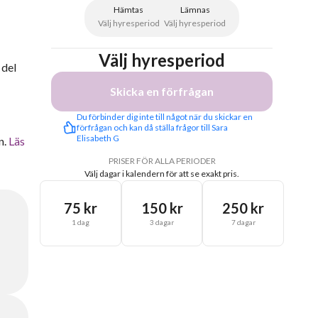
Hämtas
Lämnas
Välj hyresperiod
Välj hyresperiod
Välj hyresperiod
 del
Skicka en förfrågan
Du förbinder dig inte till något när du skickar en 
förfrågan och kan då ställa frågor till Sara 
Elisabeth G
n.
Läs
PRISER FÖR ALLA PERIODER
Välj dagar i kalendern för att se exakt pris.
75 kr
150 kr
250 kr
1 dag
3 dagar
7 dagar