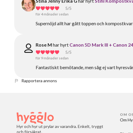
Stina Jenny Erika G
har hyrt
Stihl Kompostkv
5
/5
för 4 månader sedan
Supernöjd allt har gått toppen och kompostkvar
Rose M
har hyrt
Canon 5D Mark III + Canon 24
5
/5
för 9 månader sedan
Fantastiskt bemötande, men såg ej vart hyresvärd
Rapportera annons
OM O
Om Hy
Hyr och hyr ut prylar av varandra. Enkelt, tryggt
och försäkrat.