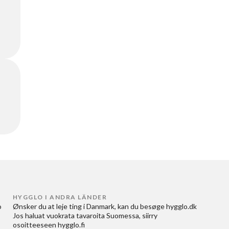
HYGGLO I ANDRA LÄNDER
 
Ønsker du at
leje ting i Danmark
, kan du besøge
hygglo.dk
Jos haluat
vuokrata tavaroita Suomessa
, siirry
osoitteeseen
hygglo.fi