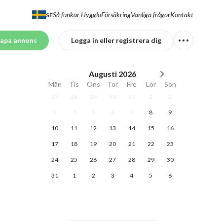
Så funkar Hygglo
Försäkring
Vanliga frågor
Kontakt
SE
apa annons
Logga in eller registrera dig
Augusti
2026
Mån
Tis
Ons
Tor
Fre
Lör
Sön
27
28
29
30
31
1
2
3
4
5
6
7
8
9
10
11
12
13
14
15
16
17
18
19
20
21
22
23
24
25
26
27
28
29
30
31
1
2
3
4
5
6