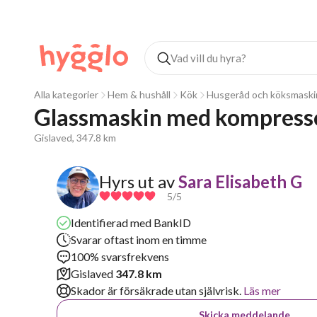
Alla kategorier
Hem & hushåll
Kök
Husgeråd och köksmaski
Glassmaskin med kompress
Gislaved, 347.8 km
Hyrs ut av
Sara Elisabeth G
5
/5
Identifierad med BankID
Svarar oftast inom en timme
100% svarsfrekvens
Gislaved
347.8 km
Skador är försäkrade utan självrisk.
Läs mer
Skicka meddelande