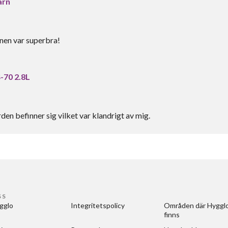
arn
nen var superbra!
-70 2.8L
en befinner sig vilket var klandrigt av mig.
SS
gglo
Integritetspolicy
Områden där Hygglo
finns