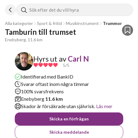
Sök efter det du vill hyra
Alla kategorier
Sport & fritid
Musikinstrument
Trummor
Tamburin till trumset
Enebyberg, 11.6 km
Hyrs ut av
Carl N
5
/5
Identifierad med BankID
Svarar oftast inom några timmar
100% svarsfrekvens
Enebyberg
11.6 km
Skador är försäkrade utan självrisk.
Läs mer
Skicka en förfrågan
Skicka meddelande