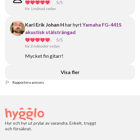
5
/5
för 1 månad sedan
Karl Erik Johan H
har hyrt
Yamaha FG-441S
akustisk stålsträngad
5
/5
för 2 månader sedan
Mycket fin gitarr!
Visa fler
Rapportera annons
Hyr och hyr ut prylar av varandra. Enkelt, tryggt
och försäkrat.