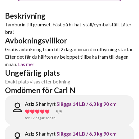
Beskrivning
Tamburin till grumset. Fäst på hi-hat-ställ/cymbalställ. Låter
bra!
Avbokningsvillkor
Gratis avbokning fram till 2 dagar innan din uthyrning startar.
Efter det får du hälften av beloppet tillbaka fram till dagen
innan.
Läs mer
Ungefärlig plats
Exakt plats visas efter bokning
Omdömen för Carl N
Aziz S
har hyrt
Slägga 14 LB / 6,3 kg 90 cm
5
/5
för 12 dagar sedan
Aziz S
har hyrt
Slägga 14 LB / 6,3 kg 90 cm