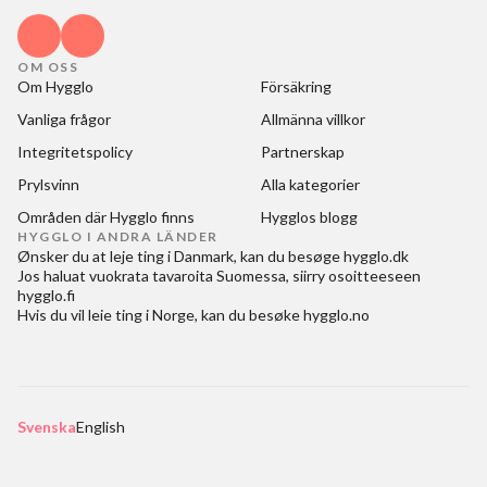
OM OSS
Om Hygglo
Försäkring
Vanliga frågor
Allmänna villkor
Integritetspolicy
Partnerskap
Prylsvinn
Alla kategorier
Områden där Hygglo finns
Hygglos blogg
HYGGLO I ANDRA LÄNDER
Ønsker du at
leje ting i Danmark
, kan du besøge
hygglo.dk
Jos haluat
vuokrata tavaroita Suomessa
, siirry osoitteeseen
hygglo.fi
Hvis du vil
leie ting i Norge
, kan du besøke
hygglo.no
Svenska
English