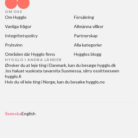
OM OSS
Om Hygglo
Försäkring
Vanliga frågor
Allmänna villkor
Integritetspolicy
Partnerskap
Prylsvinn
Alla kategorier
Områden där Hygglo finns
Hygglos blogg
HYGGLO I ANDRA LÄNDER
Ønsker du at
leje ting i Danmark
, kan du besøge
hygglo.dk
Jos haluat
vuokrata tavaroita Suomessa
, siirry osoitteeseen
hygglo.fi
Hvis du vil
leie ting i Norge
, kan du besøke
hygglo.no
Svenska
English