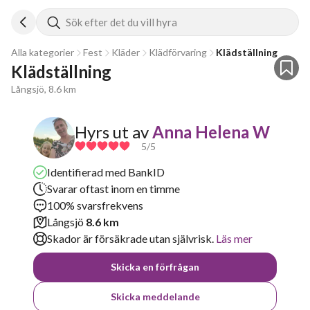
Sök efter det du vill hyra
Alla kategorier
Fest
Kläder
Klädförvaring
Klädställning
Klädställning
Långsjö, 8.6 km
Hyrs ut av
Anna Helena W
5
/5
Identifierad med BankID
Svarar oftast inom en timme
100% svarsfrekvens
Långsjö
8.6 km
Skador är försäkrade utan självrisk.
Läs mer
Skicka en förfrågan
Skicka meddelande