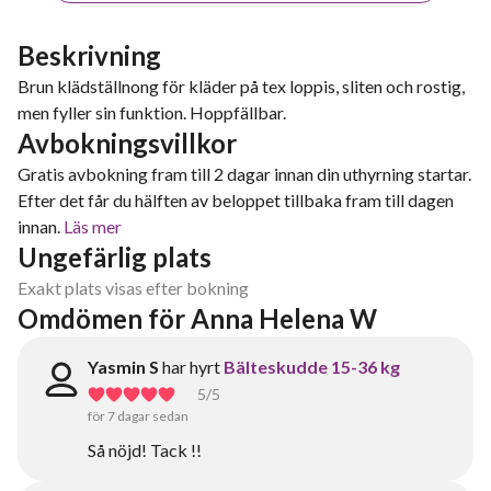
Beskrivning
Brun klädställnong för kläder på tex loppis, sliten och rostig,
men fyller sin funktion. Hoppfällbar.
Avbokningsvillkor
Gratis avbokning fram till 2 dagar innan din uthyrning startar.
Efter det får du hälften av beloppet tillbaka fram till dagen
innan.
Läs mer
Ungefärlig plats
Exakt plats visas efter bokning
Omdömen för Anna Helena W
Yasmin S
har hyrt
Bälteskudde 15-36 kg
5
/5
för 7 dagar sedan
Så nöjd! Tack !!