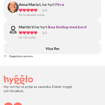
Anna Maria L
har hyrt
Pirra
5
/5
för 9 månader sedan
Martin V
har hyrt
Ikea Antilop med bord
5
/5
för 1 år sedan
Visa fler
Rapportera annons
Hyr och hyr ut prylar av varandra. Enkelt, tryggt
och försäkrat.