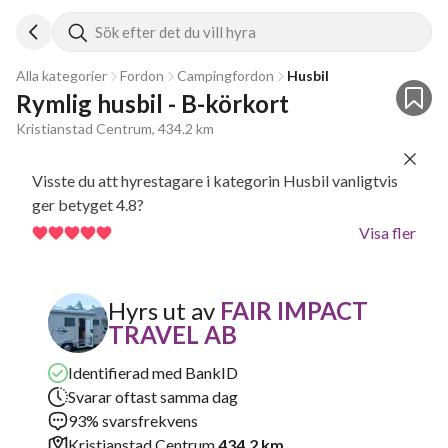
Sök efter det du vill hyra
Alla kategorier
Fordon
Campingfordon
Husbil
Rymlig husbil - B-körkort
Kristianstad Centrum, 434.2 km
Visste du att hyrestagare i kategorin Husbil vanligtvis
ger betyget 4.8?
Visa fler
Hyrs ut av
FAIR IMPACT
TRAVEL AB
Identifierad med BankID
Svarar oftast samma dag
93% svarsfrekvens
Kristianstad Centrum
434.2 km