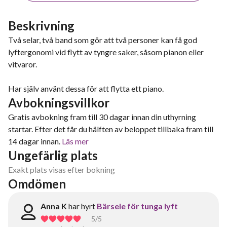
Beskrivning
Två selar, två band som gör att två personer kan få god
lyftergonomi vid flytt av tyngre saker, såsom pianon eller
vitvaror.
Har själv använt dessa för att flytta ett piano.
Avbokningsvillkor
Gratis avbokning fram till 30 dagar innan din uthyrning
startar. Efter det får du hälften av beloppet tillbaka fram till
14 dagar innan.
Läs mer
Ungefärlig plats
Exakt plats visas efter bokning
Omdömen
Anna K
har hyrt
Bärsele för tunga lyft
5
/5