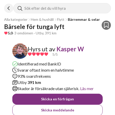
Sök efter det du vill hyra
Alla kategorier
Hem & hushåll
Flytt
Bärremmar & selar
Bärsele för tunga lyft 
5,0
· 3 omdömen · Utby, 391 km
Hyrs ut av
Kasper W
5
/5
Identifierad med BankID
Svarar oftast inom en halvtimme
93% svarsfrekvens
Utby
391 km
Skador är försäkrade utan självrisk.
Läs mer
Skicka en förfrågan
Skicka meddelande