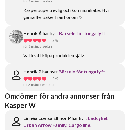
för 1 månad sedan
Kasper supertrevlig och kommunikativ. Hyr
gärna fler saker från honom ✨
Henrik Å
har hyrt
Bärsele för tunga lyft
5
/5
för 1 månad sedan
Valde att köpa produkten själv
Henrik P
har hyrt
Bärsele för tunga lyft
5
/5
för 3 månader sedan
Omdömen för andra annonser från 
Kasper W
Linnéa Lovisa Ellinor P
har hyrt
Lådcykel,
Urban Arrow Family, Cargo line.