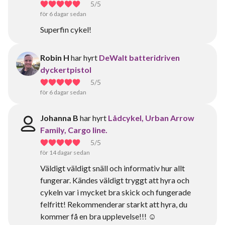
5
/5
för 6 dagar sedan
Superfin cykel!
Robin H
har hyrt
DeWalt batteridriven
dyckertpistol
5
/5
för 6 dagar sedan
Johanna B
har hyrt
Lådcykel, Urban Arrow
Family, Cargo line.
5
/5
för 14 dagar sedan
Väldigt väldigt snäll och informativ hur allt
fungerar. Kändes väldigt tryggt att hyra och
cykeln var i mycket bra skick och fungerade
felfritt! Rekommenderar starkt att hyra, du
kommer få en bra upplevelse!!! ☺️