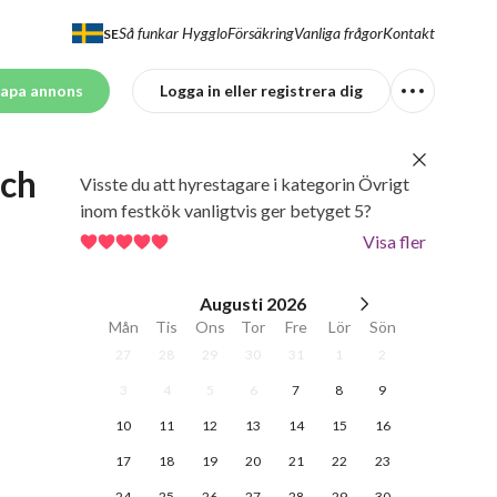
Så funkar Hygglo
Försäkring
Vanliga frågor
Kontakt
SE
apa annons
Logga in eller registrera dig
ch 
Visste du att hyrestagare i kategorin Övrigt
inom festkök vanligtvis ger betyget 5?
Visa fler
Augusti
2026
Mån
Tis
Ons
Tor
Fre
Lör
Sön
27
28
29
30
31
1
2
3
4
5
6
7
8
9
10
11
12
13
14
15
16
17
18
19
20
21
22
23
24
25
26
27
28
29
30