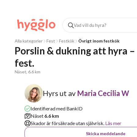
Alla kategorier
Fest
Festkök
Övrigt inom festkök
Porslin & dukning att hyra –
fest.
Näset, 6.6 km
Hyrs ut av
Maria Cecilia W
Identifierad med BankID
Näset
6.6 km
Skador är försäkrade utan självrisk.
Läs mer
Skicka meddelande