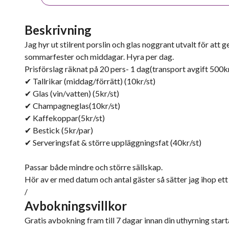
Beskrivning
Jag hyr ut stilrent porslin och glas noggrant utvalt för att
sommarfester och middagar. Hyra per dag.
Prisförslag räknat på 20 pers- 1 dag(transport avgift 500k
✔ Tallrikar (middag/förrätt) (10kr/st)
✔ Glas (vin/vatten) (5kr/st)
✔ Champagneglas(10kr/st)
✔ Kaffekoppar(5kr/st)
✔ Bestick (5kr/par)
✔ Serveringsfat & större uppläggningsfat (40kr/st)
Passar både mindre och större sällskap.
Hör av er med datum och antal gäster så sätter jag ihop et
/
Avbokningsvillkor
Gratis avbokning fram till 7 dagar innan din uthyrning starta