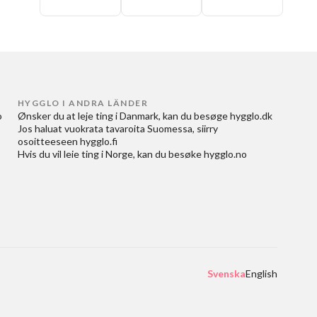
HYGGLO I ANDRA LÄNDER
 
Ønsker du at
leje ting i Danmark
, kan du besøge
hygglo.dk
Jos haluat
vuokrata tavaroita Suomessa
, siirry
osoitteeseen
hygglo.fi
Hvis du vil
leie ting i Norge
, kan du besøke
hygglo.no
Svenska
English