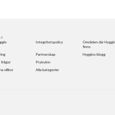
SS
gglo
Integritetspolicy
Områden där Hygglo
finns
ring
Partnerskap
Hygglos blogg
 frågor
Prylsvinn
a villkor
Alla kategorier