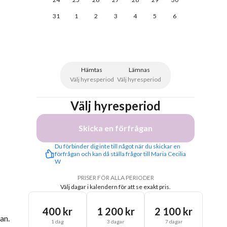
31
1
2
3
4
5
6
Hämtas
Lämnas
Välj hyresperiod
Välj hyresperiod
Välj hyresperiod
Skicka en förfrågan
Du förbinder dig inte till något när du skickar en 
förfrågan och kan då ställa frågor till Maria Cecilia 
W
PRISER FÖR ALLA PERIODER
Välj dagar i kalendern för att se exakt pris.
400 kr
1 200 kr
2 100 kr
an.
1 dag
3 dagar
7 dagar