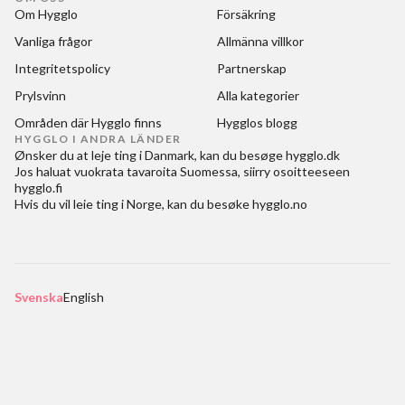
Om Hygglo
Försäkring
Vanliga frågor
Allmänna villkor
Integritetspolicy
Partnerskap
Prylsvinn
Alla kategorier
Områden där Hygglo finns
Hygglos blogg
HYGGLO I ANDRA LÄNDER
Ønsker du at
leje ting i Danmark
, kan du besøge
hygglo.dk
Jos haluat
vuokrata tavaroita Suomessa
, siirry osoitteeseen
hygglo.fi
Hvis du vil
leie ting i Norge
, kan du besøke
hygglo.no
Svenska
English