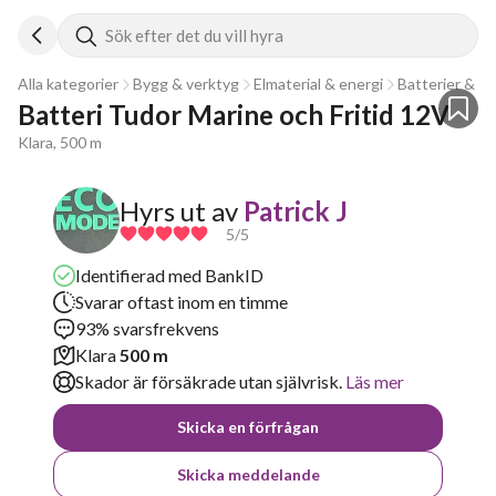
Sök efter det du vill hyra
Alla kategorier
Bygg & verktyg
Elmaterial & energi
Batterier & ba
Batteri Tudor Marine och Fritid 12V
Klara, 500 m
Hyrs ut av
Patrick J
5
/5
Identifierad med BankID
Svarar oftast inom en timme
93% svarsfrekvens
Klara
500 m
Skador är försäkrade utan självrisk.
Läs mer
Skicka en förfrågan
Skicka meddelande