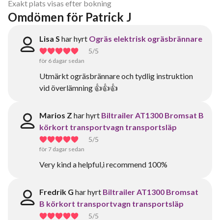
Exakt plats visas efter bokning
Omdömen för Patrick J
Lisa S
har hyrt
Ogräs elektrisk ogräsbrännare
5
/5
för 6 dagar sedan
Utmärkt ogräsbrännare och tydlig instruktion
vid överlämning 👍👍👍
Marios Z
har hyrt
Biltrailer AT1300 Bromsat B
körkort transportvagn transportsläp
5
/5
för 7 dagar sedan
Very kind a helpful,i recommend 100%
Fredrik G
har hyrt
Biltrailer AT1300 Bromsat
B körkort transportvagn transportsläp
5
/5