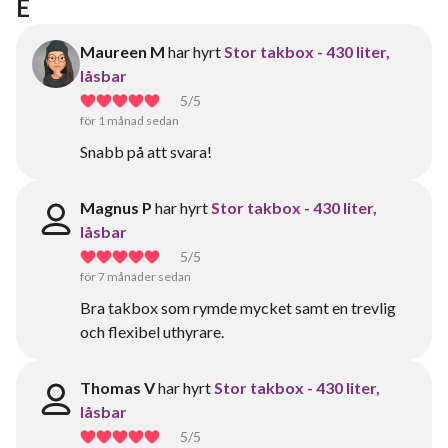
E
Maureen M
har hyrt
Stor takbox - 430 liter,
låsbar
5
/5
för 1 månad sedan
Snabb på att svara!
Magnus P
har hyrt
Stor takbox - 430 liter,
låsbar
5
/5
för 7 månader sedan
Bra takbox som rymde mycket samt en trevlig
och flexibel uthyrare.
Thomas V
har hyrt
Stor takbox - 430 liter,
låsbar
5
/5