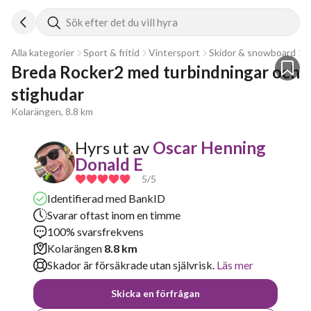
Sök efter det du vill hyra
Alla kategorier
Sport & fritid
Vintersport
Skidor & snowboard
A
Breda Rocker2 med turbindningar och 
stighudar
Kolarängen, 8.8 km
Hyrs ut av
Oscar Henning
Donald E
5
/5
Identifierad med BankID
Svarar oftast inom en timme
100% svarsfrekvens
Kolarängen
8.8 km
Skador är försäkrade utan självrisk.
Läs mer
Skicka en förfrågan