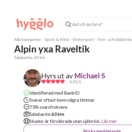
Alla kategorier
Sport & fritid
Vintersport
Snö- och isklättrin
Alpin yxa Raveltik
Salabacke, 63 km
Hyrs ut av
Michael S
4.93
/5
Identifierad med BankID
Svarar oftast inom några timmar
73% svarsfrekvens
Salabacke
63 km
Skador är försäkrade utan självrisk.
Läs mer
Skicka meddelande