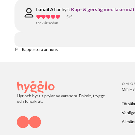
Ismail A
har hyrt
Kap- & gersåg med lasermå
5
/5
för 2 år sedan
Rapportera annons
OM O
Om Hy
Hyr och hyr ut prylar av varandra. Enkelt, tryggt
och försäkrat.
Försäk
Vanliga
Allmänn