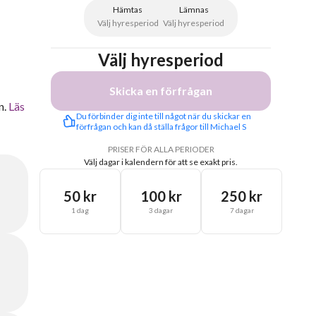
Hämtas
Lämnas
Välj hyresperiod
Välj hyresperiod
Välj hyresperiod
Skicka en förfrågan
n.
Läs
Du förbinder dig inte till något när du skickar en 
förfrågan och kan då ställa frågor till Michael S
PRISER FÖR ALLA PERIODER
Välj dagar i kalendern för att se exakt pris.
50 kr
100 kr
250 kr
1 dag
3 dagar
7 dagar