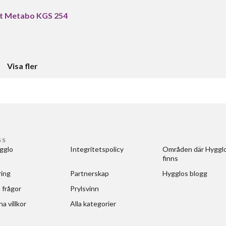
tt Metabo KGS 254
Visa fler
SS
gglo
Integritetspolicy
Områden där Hygglo
finns
ring
Partnerskap
Hygglos blogg
 frågor
Prylsvinn
a villkor
Alla kategorier