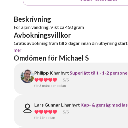
Beskrivning
För alpin vandring. Vikt ca 450 gram
Avbokningsvillkor
Gratis avbokning fram till 2 dagar innan din uthyrning starta
mer
Omdömen för Michael S
Philipp K
har hyrt
Superlätt tält - 1-2 persone
5
/5
för 3 månader sedan
Lars Gunnar L
har hyrt
Kap- & gersåg med la
5
/5
för 1 år sedan