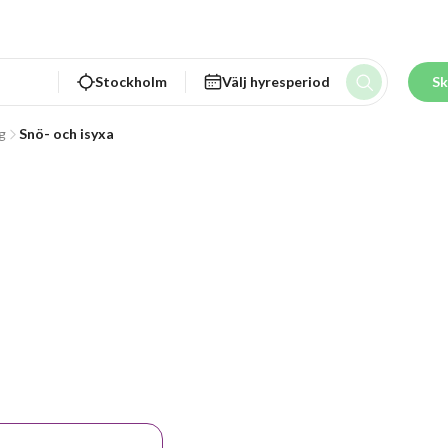
Stockholm
Välj hyresperiod
Sk
g
Snö- och isyxa