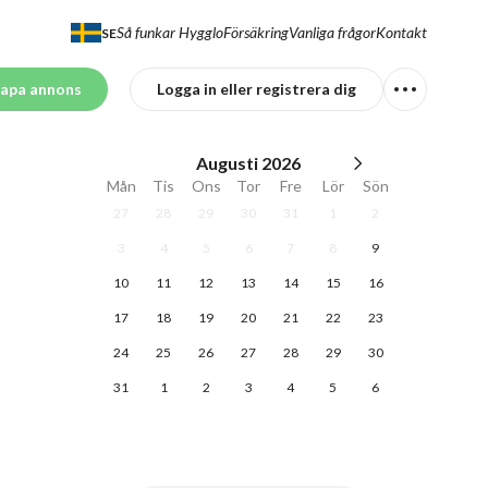
Så funkar Hygglo
Försäkring
Vanliga frågor
Kontakt
SE
apa annons
Logga in eller registrera dig
Augusti
2026
Mån
Tis
Ons
Tor
Fre
Lör
Sön
27
28
29
30
31
1
2
3
4
5
6
7
8
9
10
11
12
13
14
15
16
17
18
19
20
21
22
23
24
25
26
27
28
29
30
31
1
2
3
4
5
6