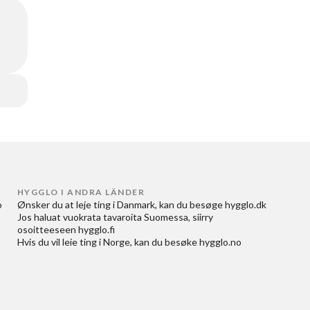
HYGGLO I ANDRA LÄNDER
 
Ønsker du at
leje ting i Danmark
, kan du besøge
hygglo.dk
Jos haluat
vuokrata tavaroita Suomessa
, siirry
osoitteeseen
hygglo.fi
Hvis du vil
leie ting i Norge
, kan du besøke
hygglo.no