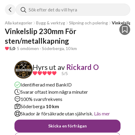
Sök efter det du vill hyra
Alla kategorier
Bygg & verktyg
Slipning och polering
Vinkelslip
Vinkelslip 230mm För 
sten/metallkapning
5,0
· 5 omdömen · Söderberga, 10 km
Hyrs ut av
Rickard O
5
/5
Identifierad med BankID
Svarar oftast inom några minuter
100% svarsfrekvens
Söderberga
10 km
Skador är försäkrade utan självrisk.
Läs mer
Skicka en förfrågan