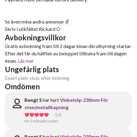
Se även mina andra annonser ✌️
Skriv i sökfältet Rickard O
Avbokningsvillkor
Gratis avbokning fram till 2 dagar innan din uthyrning startar.
Efter det får du hälften av beloppet tillbaka fram till dagen
innan.
Läs mer
Ungefärlig plats
Exakt plats visas efter bokning
Omdömen
Bengt S
har hyrt
Vinkelslip 230mm För
sten/metallkapning
5
/5
för 2 månader sedan
Bengt S
har hyrt
Vinkelslip 230mm För