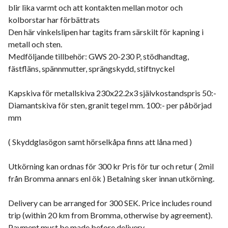
blir lika varmt och att kontakten mellan motor och
kolborstar har förbättrats
Den här vinkelslipen har tagits fram särskilt för kapning i
metall och sten.
Medföljande tillbehör: GWS 20-230 P, stödhandtag,
fästfläns, spännmutter, sprängskydd, stiftnyckel
Kapskiva för metallskiva 230x22.2x3 självkostandspris 50:-
Diamantskiva för sten, granit tegel mm. 100:- per påbörjad
mm
( Skyddglasögon samt hörselkåpa finns att låna med )
Utkörning kan ordnas för 300 kr Pris för tur och retur ( 2mil
från Bromma annars enl ök ) Betalning sker innan utkörning.
Delivery can be arranged for 300 SEK. Price includes round
trip (within 20 km from Bromma, otherwise by agreement).
Payment must be made before delivery.