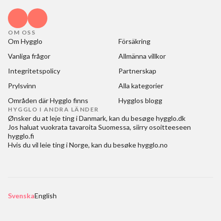
OM OSS
Om Hygglo
Försäkring
Vanliga frågor
Allmänna villkor
Integritetspolicy
Partnerskap
Prylsvinn
Alla kategorier
Områden där Hygglo finns
Hygglos blogg
HYGGLO I ANDRA LÄNDER
Ønsker du at
leje ting i Danmark
, kan du besøge
hygglo.dk
Jos haluat
vuokrata tavaroita Suomessa
, siirry osoitteeseen
hygglo.fi
Hvis du vil
leie ting i Norge
, kan du besøke
hygglo.no
Svenska
English