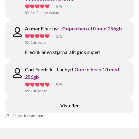
5
/5
för 5 månader sedan
Asmar F
har hyrt
Gopro hero 10 med 256gb
5
/5
för 1 år sedan
Fredrik är en stjärna, allt gick super!
Carl Fredrik L
har hyrt
Gopro hero 10 med
256gb
5
/5
för 2 år sedan
Visa fler
Rapportera annons