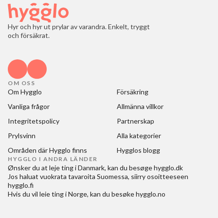
Hyr och hyr ut prylar av varandra. Enkelt, tryggt
och försäkrat.
OM OSS
Om Hygglo
Försäkring
Vanliga frågor
Allmänna villkor
Integritetspolicy
Partnerskap
Prylsvinn
Alla kategorier
Områden där Hygglo finns
Hygglos blogg
HYGGLO I ANDRA LÄNDER
Ønsker du at
leje ting i Danmark
, kan du besøge
hygglo.dk
Jos haluat
vuokrata tavaroita Suomessa
, siirry osoitteeseen
hygglo.fi
Hvis du vil
leie ting i Norge
, kan du besøke
hygglo.no