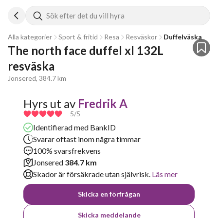
Sök efter det du vill hyra
Alla kategorier
Sport & fritid
Resa
Resväskor
Duffelväska
The north face duffel xl 132L 
resväska
Jonsered, 384.7 km
Hyrs ut av
Fredrik A
5
/5
Identifierad med BankID
Svarar oftast inom några timmar
100% svarsfrekvens
Jonsered
384.7 km
Skador är försäkrade utan självrisk.
Läs mer
Skicka en förfrågan
Skicka meddelande