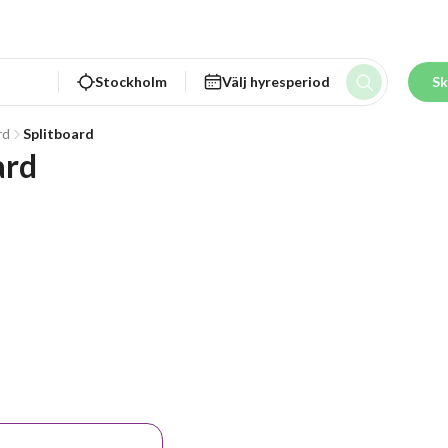
Stockholm
Välj hyresperiod
Sk
rd
Splitboard
ard