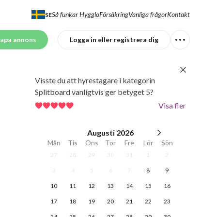
Så funkar Hygglo
Försäkring
Vanliga frågor
Kontakt
SE
apa annons
Logga in eller registrera dig
Visste du att hyrestagare i kategorin
Splitboard vanligtvis ger betyget 5?
Visa fler
Augusti
2026
Mån
Tis
Ons
Tor
Fre
Lör
Sön
27
28
29
30
31
1
2
3
4
5
6
7
8
9
10
11
12
13
14
15
16
17
18
19
20
21
22
23
24
25
26
27
28
29
30