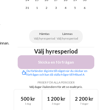
31
1
2
3
4
5
6
.
Hämtas
Lämnas
Välj hyresperiod
Välj hyresperiod
innan.
Välj hyresperiod
Skicka en förfrågan
Du förbinder dig inte till något när du skickar en 
förfrågan och kan då ställa frågor till Mikael A
PRISER FÖR ALLA PERIODER
Välj dagar i kalendern för att se exakt pris.
500 kr
1 200 kr
2 200 kr
1 dag
3 dagar
7 dagar