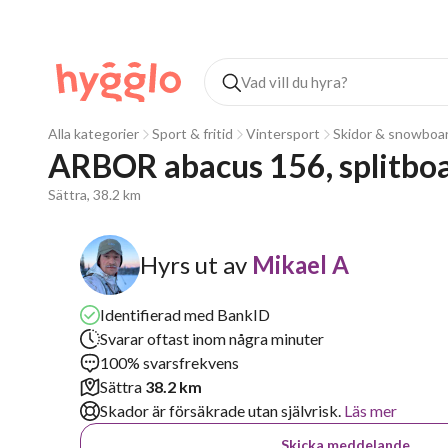
Alla kategorier
Sport & fritid
Vintersport
Skidor & snowboa
ARBOR abacus 156, splitbo
Sättra, 38.2 km
Hyrs ut av
Mikael A
Identifierad med BankID
Svarar oftast inom några minuter
100% svarsfrekvens
Sättra
38.2 km
Skador är försäkrade utan självrisk.
Läs mer
Skicka meddelande