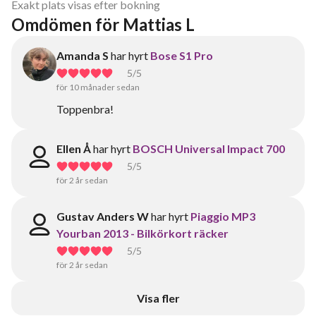
Exakt plats visas efter bokning
Omdömen för Mattias L
Amanda S
har hyrt
Bose S1 Pro
5
/5
för 10 månader sedan
Toppenbra!
Ellen Å
har hyrt
BOSCH Universal Impact 700
5
/5
för 2 år sedan
Gustav Anders W
har hyrt
Piaggio MP3
Yourban 2013 - Bilkörkort räcker
5
/5
för 2 år sedan
Visa fler