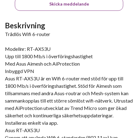
Skicka meddelande
Beskrivning
Trådlös Wifi 6-router
Modellnr: RT-AX53U
Upp till 1800 Mb/s i överföringshastighet
Med Asus Aimesh och AiProtection
Inbyggd VPN
Asus RT-AX53U är en Wifi 6-router med stöd för upp till
1800 Mb/s i överföringshastighet. Stöd för Aimesh som
tillsammans med andra Asus-routrar och Mesh-system kan
sammankopplas till ett större sömlöst wifi-nätverk. Utrustad
med AiProtection utvecklat av Trend Micro som ger ökad
säkerhet och kontinuerliga säkerhetsuppdateringar.
Installeras enkelt via app.
Asus RT-AX53U
Genom att använda Wifi 6-standarden (802.11ax) kan