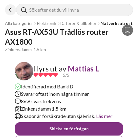
Sök efter det du vill hyra
Alla kategorier
Elektronik
Datorer & tillbehör
Nätverksutrustni
Asus RT-AX53U Trådlös router 
AX1800
Zinkensdamm, 1.5 km
Hyrs ut av
Mattias L
5
/5
Identifierad med BankID
Svarar oftast inom några timmar
86% svarsfrekvens
Zinkensdamm
1.5 km
Skador är försäkrade utan självrisk.
Läs mer
Skicka en förfrågan