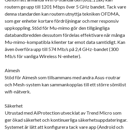
routern ge upp till 1201 Mbps över 5 GHz bandet. Tack vare
denna standarden kan routern utnyttja tekniken OFDMA,
som ger enheter kortare fördröjningar och mer responsiv
uppkoppling. Stöd för Mu-mimo gör den tillgängliga
databandbredden dessutom fördelas effektivare när många
Mu-mimo-kompatibla klienter tar emot data samtidigt. Kan
även överföra upp till 574 Mb/s på 2,4 GHz-bandet (300
Mb/s för vanliga Wireless N-enheter).
Aimesh
Stöd för Aimesh som tillsammans med andra Asus-routrar
och Mesh-system kan sammankopplas till ett större sömlöst
wifi-nätverk.
Säkerhet
Utrustad med AiProtection utvecklat av Trend Micro som
ger ökad säkerhet och kontinuerliga säkerhetsuppdateringar.
Systemet är lätt att konfigurera tack vare app (Android och