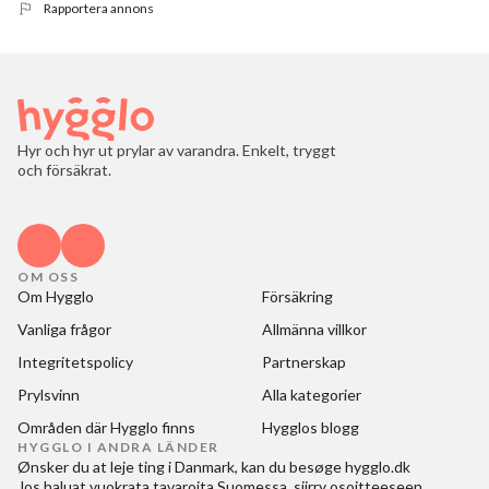
Rapportera annons
Hyr och hyr ut prylar av varandra. Enkelt, tryggt
och försäkrat.
OM OSS
Om Hygglo
Försäkring
Vanliga frågor
Allmänna villkor
Integritetspolicy
Partnerskap
Prylsvinn
Alla kategorier
Områden där Hygglo finns
Hygglos blogg
HYGGLO I ANDRA LÄNDER
Ønsker du at
leje ting i Danmark
, kan du besøge
hygglo.dk
Jos haluat
vuokrata tavaroita Suomessa
, siirry osoitteeseen