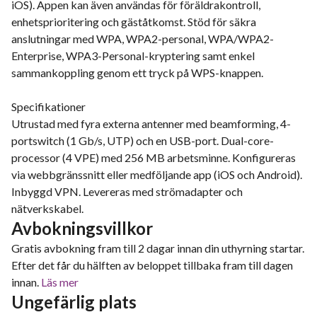
iOS). Appen kan även användas för föräldrakontroll,
enhetsprioritering och gäståtkomst. Stöd för säkra
anslutningar med WPA, WPA2-personal, WPA/WPA2-
Enterprise, WPA3-Personal-kryptering samt enkel
sammankoppling genom ett tryck på WPS-knappen.
Specifikationer
Utrustad med fyra externa antenner med beamforming, 4-
portswitch (1 Gb/s, UTP) och en USB-port. Dual-core-
processor (4 VPE) med 256 MB arbetsminne. Konfigureras
via webbgränssnitt eller medföljande app (iOS och Android).
Inbyggd VPN. Levereras med strömadapter och
nätverkskabel.
Avbokningsvillkor
Gratis avbokning fram till 2 dagar innan din uthyrning startar.
Efter det får du hälften av beloppet tillbaka fram till dagen
innan.
Läs mer
Ungefärlig plats