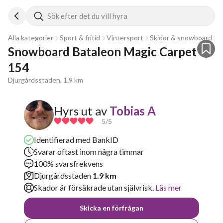
Sök efter det du vill hyra
Alla kategorier
Sport & fritid
Vintersport
Skidor & snowboard
S
Snowboard Bataleon Magic Carpet 
154
Djurgårdsstaden, 1.9 km
Hyrs ut av
Tobias A
5
/5
Identifierad med BankID
Svarar oftast inom några timmar
100% svarsfrekvens
Djurgårdsstaden
1.9 km
Skador är försäkrade utan självrisk.
Läs mer
Skicka en förfrågan